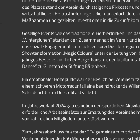
führten interne Herausforderungen zu einem Trainerwechse
des Platzes stand der Verein durch steigende Fixkosten un
wirtschaftlichen Herausforderungen, die man jedoch durch
Maßnahmen und gezielten Investitionen in die Zukunft kom
Gesellige Events wie das traditionelle Eierbiertrinken und d
„Winterglühen“ stärkten den Zusammenhalt im Verein und i
das soziale Engagement kam nicht zu kurz: Die überregiona
Showtanzformation „Magic Colours“ unter der Leitung von Kir
jähriges Bestehen im Licher Bürgerhaus mit der Jubilläums-
Dance“ zu Gunsten der Stiftung Bärenherz.
Ein emotionaler Höhepunkt war der Besuch bei Vereinsmitglie
einem schweren Motorradunfall eine beeindruckende Willens
Schiedsrichter im Rollstuhl aktiv bleibt.
Im Jahresverlauf 2024 gab es neben den sportlichen Aktivi
erforderliche Arbeitseinsätze zur Erhaltung des Vereinshei
von zahlreichen Mitgliedern unterstützt wurden.
Zum Jahresabschluss feierte der TFV gemeinsam mit dem F
Weihnachtsfeier der FSG Münzenberg im Dorfgemeinschaf