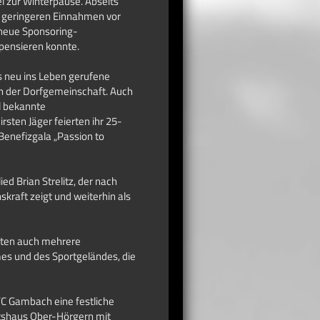
l zur Winterpause. Abseits
d geringeren Einnahmen vor
 neue Sponsoring-
pensieren konnte.
as neu ins Leben gerufene
n der Dorfgemeinschaft. Auch
l bekannte
sten Jäger feierten ihr 25-
Benefizgala „Passion to
d Brian Strelitz, der nach
kraft zeigt und weiterhin als
täten auch mehrere
mes und des Sportgeländes, die
C Gambach eine festliche
tshaus Ober-Hörgern mit