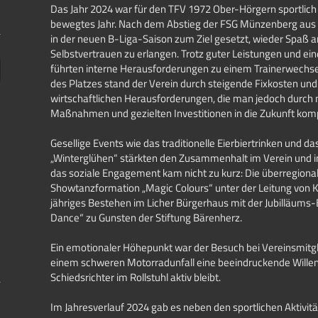
Das Jahr 2024 war für den TFV 1972 Ober-Hörgern sportlich 
bewegtes Jahr. Nach dem Abstieg der FSG Münzenberg aus 
in der neuen B-Liga-Saison zum Ziel gesetzt, wieder Spaß 
Selbstvertrauen zu erlangen. Trotz guter Leistungen und ein
führten interne Herausforderungen zu einem Trainerwechse
des Platzes stand der Verein durch steigende Fixkosten un
wirtschaftlichen Herausforderungen, die man jedoch durch
Maßnahmen und gezielten Investitionen in die Zukunft kom
Gesellige Events wie das traditionelle Eierbiertrinken und d
„Winterglühen“ stärkten den Zusammenhalt im Verein und i
das soziale Engagement kam nicht zu kurz: Die überregiona
Showtanzformation „Magic Colours“ unter der Leitung von Kir
jähriges Bestehen im Licher Bürgerhaus mit der Jubilläums-
Dance“ zu Gunsten der Stiftung Bärenherz.
Ein emotionaler Höhepunkt war der Besuch bei Vereinsmitglie
einem schweren Motorradunfall eine beeindruckende Willens
Schiedsrichter im Rollstuhl aktiv bleibt.
Im Jahresverlauf 2024 gab es neben den sportlichen Aktivi