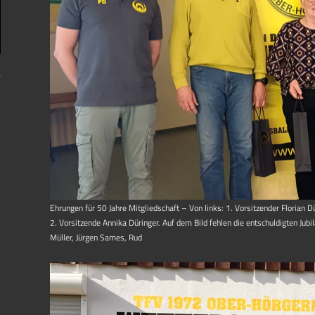
Ehrungen für 50 Jahre Mitgliedschaft – Von links: 1. Vorsitzender Florian Dür
2. Vorsitzende Annika Düringer. Auf dem Bild fehlen die entschuldigten Jubil
Müller, Jürgen Sames, Rud