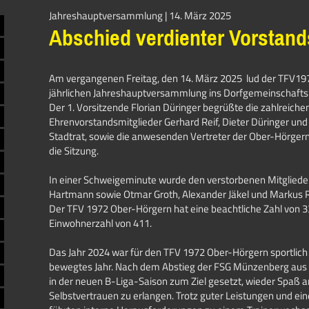
Jahreshauptversammlung | 14. März 2025
Abschied verdienter Vorstand
Am vergangenen Freitag, den 14. März 2025 lud der TFV19
jährlichen Jahreshauptversammlung ins Dorfgemeinschafts
Der 1. Vorsitzende Florian Düringer begrüßte die zahlreichen
Ehrenvorstandsmitglieder Gerhard Reif, Dieter Düringer und 
Stadtrat, sowie die anwesenden Vertreter der Ober-Hörgern
die Sitzung.
In einer Schweigeminute wurde den verstorbenen Mitglied
Hartmann sowie Otmar Groth, Alexander Jäkel und Markus R
Der TFV 1972 Ober-Hörgern hat eine beachtliche Zahl von 33
Einwohnerzahl von 411.
Das Jahr 2024 war für den TFV 1972 Ober-Hörgern sportlich 
bewegtes Jahr. Nach dem Abstieg der FSG Münzenberg aus 
in der neuen B-Liga-Saison zum Ziel gesetzt, wieder Spaß 
Selbstvertrauen zu erlangen. Trotz guter Leistungen und ein