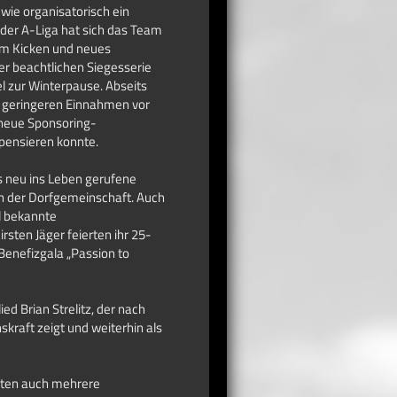
wie organisatorisch ein
der A-Liga hat sich das Team
am Kicken und neues
er beachtlichen Siegesserie
l zur Winterpause. Abseits
d geringeren Einnahmen vor
 neue Sponsoring-
pensieren konnte.
as neu ins Leben gerufene
n der Dorfgemeinschaft. Auch
l bekannte
sten Jäger feierten ihr 25-
Benefizgala „Passion to
d Brian Strelitz, der nach
kraft zeigt und weiterhin als
täten auch mehrere