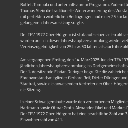
Buffet, Tombola und unterhaltsamem Programm. Zudem füh
Thomas Stein die traditionelle Winterwanderung des Vorsta
mit perfekten winterlichen Bedingungen und einer 25 km lan
gelungenen Jahresausklang sorgte.
Der TFV 1972 Ober-Hörgern ist stolz auf seiner vielen aktiv
wurden auch in dieser Jahreshauptversammlung wieder viele
Vereinszugehörigkeit von 25 bzw. 50 Jahren als auch ihre akt
Am vergangenen Freitag, den 14. März2025 lud der TFV197
jährlichen Jahreshauptversammlung ins Dorfgemeinschafts
Der 1. Vorsitzende Florian Düringer begrüßte die zahlreichen
Ehrenvorstandsmitglieder Gerhard Reif, Dieter Düringer und 
Stadtrat, sowie die anwesenden Vertreter der Ober-Hörgern
die Sitzung.
In einer Schweigeminute wurde den verstorbenen Mitglied
Hartmann sowie Otmar Groth, Alexander Jäkel und Markus R
Der TFV 1972 Ober-Hörgern hat eine beachtliche Zahl von 33
Einwohnerzahl von 411.