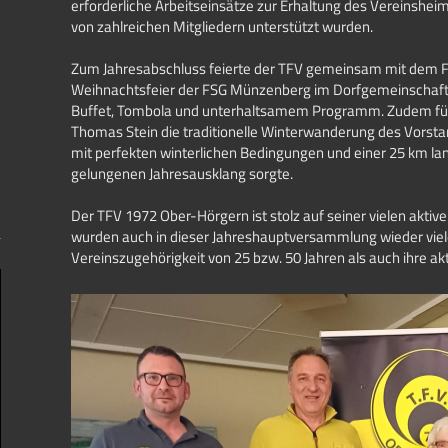
erforderliche Arbeitseinsätze zur Erhaltung des Vereinshei
von zahlreichen Mitgliedern unterstützt wurden.
Zum Jahresabschluss feierte der TFV gemeinsam mit dem F
Weihnachtsfeier der FSG Münzenberg im Dorfgemeinschaf
Buffet, Tombola und unterhaltsamem Programm. Zudem füh
Thomas Stein die traditionelle Winterwanderung des Vorsta
mit perfekten winterlichen Bedingungen und einer 25 km lan
gelungenen Jahresausklang sorgte.
Der TFV 1972 Ober-Hörgern ist stolz auf seiner vielen aktiv
wurden auch in dieser Jahreshauptversammlung wieder viele
Vereinszugehörigkeit von 25 bzw. 50 Jahren als auch ihre akt