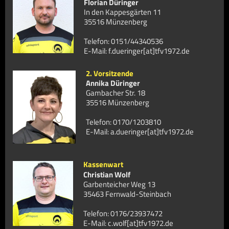
Florian Düringer
In den Kappesgärten 11
35516 Münzenberg
Telefon: 0151/44340536
E-Mail: f.dueringer[at]tfv1972.de
2. Vorsitzende
Annika Düringer
Gambacher Str. 18
35516 Münzenberg
Telefon: ‭0170/1203810‬
E-Mail: a.dueringer[at]tfv1972.de
Kassenwart
Christian Wolf
Garbenteicher Weg 13
35463 Fernwald-Steinbach
Telefon: 0
176/23937472
E-Mail: c.wolf[at]tfv1972.de