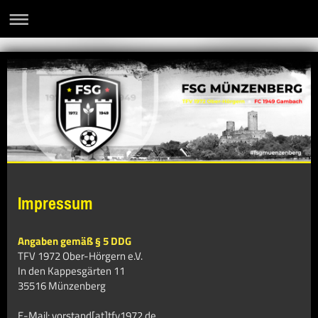
Impressum
Angaben gemäß § 5 DDG
TFV 1972 Ober-Hörgern e.V.
In den Kappesgärten 11
35516 Münzenberg
E-Mail: vorstand
[at]
tfv1972.de