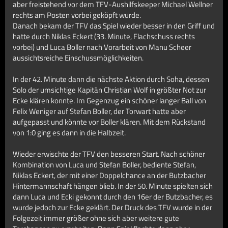
aber freistehend vor dem TFV-Aushilfskeeper Michael Wellner
rechts am Posten vorbei geköpft wurde.
Danach bekam der TFV das Spiel wieder besser in den Griff und
hatte durch Niklas Eckert (33. Minute, Flachschuss rechts
vorbei) und Luca Boller nach Vorarbeit von Manu Scheer
aussichtsreiche Einschussmöglichkeiten.
In der 42. Minute dann die nächste Aktion durch Soha, dessen
Solo der umsichtige Kapitän Christian Wolf in größter Not zur
Ecke klären konnte. Im Gegenzug ein schöner langer Ball von
Felix Weniger auf Stefan Boller, der Torwart hatte aber
aufgepasst und könnte vor Boller klären. Mit dem Rückstand
von 1:0 ging es dann in die Halbzeit.
Wieder erwischte der TFV den besseren Start. Nach schöner
Kombination von Luca und Stefan Boller, bediente Stefan,
Niklas Eckert, der mit einer Doppelchance an der Butzbacher
Hintermannschaft hängen blieb. In der 50. Minute spielten sich
dann Luca und Ecki gekonnt durch den 16er der Butzbacher, es
wurde jedoch zur Ecke geklärt. Der Druck des TFV wurde in der
Folgezeit immer größer ohne sich aber weitere gute