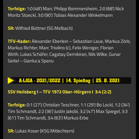
Torfolge:
1:0 (48') Marc Philipp Bommersheim, 2:0 (68') Nick
Moritz Stoeckl, 3:0 (90') Tobias Alexander Winkelmann
SR:
Wilfried Büttner (SG Melbach)
TFV-Kader:
Alexander Eberlein – Sebastian Laue, Markus Zörb,
Markus Richter, Marc Trivilino (c),
Felix Weniger, Florian
Wirth,
Lukas Schäfer, Cagatay Demikiran, Nils Wilke, Gunar
Geitel – Gianluca Spanu
SSV Heilsberg I –
TFV 1972 Ober-Hörgern I
3:4 (2:2)
Torfolge:
0:1 (27') Christian Teschner, 1:1 (29') Bo Lockl, 1:2 (34')
Tim Schmandt, 2:2 (36') Justin Jakobi, 3:2 (47') Max Spiegel, 3:3
(61') Tim Schmandt, 3:4 (63') Markus Erbe
SR:
Lukas Koser (KSG Mitlechtern)