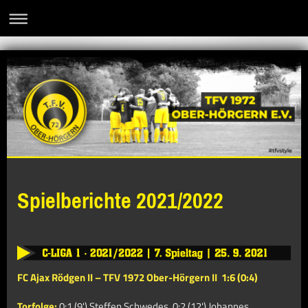
Spielberichte 2021/2022
FC Ajax Rödgen II
–
TFV 1972 Ober-Hörgern II
1:6 (0:4)
Torfolge:
0:1 (9') Steffen Schwedes, 0:2 (12') Johannes