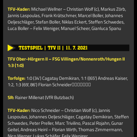
TFV-Kader:
Michael Wellner – Christian Wolf (c), Markus Zörb,
Jannis Laspoulas, Frank Krätschmer, Marcel Boller, Johannes
Oeljeschläger, Stefan Boller, Niklas Eckert, Steffen Schwedes,
Luca Boller – Felix Weniger, Manuel Scheer, Gianluca Spanu
TFV Ober-Hörgern II – FSG Villingen/Nonnenroth/Hungen II
1:3 (1:0)
Torfolge:
1:0 (34') Cagatay Demikiran, 1:1 ((65') Andreas Kaiser,
1:2, 1:3 (69', 86') Florian Schneider
SR:
Rainer Millenat (VfR Butzbach)
TFV-Kader:
Nico Schneider – Christian Wolf (c), Jannis
Laspoulas, Johannes Oeljeschläger, Cagatay Demikiran, Steffen
Schwedes, Peter Preller, Marc Trivilino, Pascal Rojahn, Gunar
Geitel, Andreas Heinl – Florian Wirth, Thomas Zimmermann,
Nico Werner, Lukas Schäfer, Felix Weniger