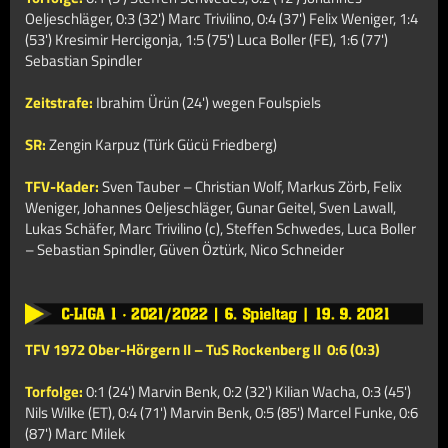
Oeljeschläger, 0:3 (32') Marc Trivilino, 0:4 (37') Felix Weniger, 1:4
(53') Kresimir Hercigonja, 1:5 (75') Luca Boller (FE), 1:6 (77')
Sebastian Spindler
Zeitstrafe:
Ibrahim Ürün (24') wegen Foulspiels
SR:
Zengin Karpuz (Türk Gücü Friedberg)
TFV-Kader:
Sven Tauber – Christian Wolf, Markus Zörb, Felix
Weniger, Johannes Oeljeschläger, Gunar Geitel, Sven Lawall,
Lukas Schäfer, Marc Trivilino (c), Steffen Schwedes, Luca Boller
–
Sebastian Spindler, Güven Öztürk, Nico Schneider
TFV 1972 Ober-Hörgern II
– TuS Rockenberg II 0:6 (0:3)
Torfolge:
0:1 (24') Marvin Benk, 0:2 (32') Kilian Wacha, 0:3 (45')
Nils Wilke (ET),
0:4 (71') Marvin Benk, 0:5 (85') Marcel Funke, 0:6
(87') Marc Milek