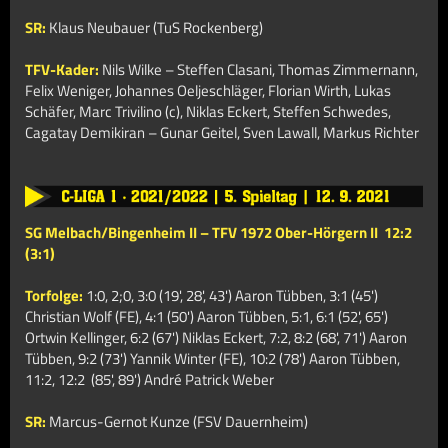
SR:
Klaus Neubauer (TuS Rockenberg)
TFV-Kader:
Nils Wilke – Steffen Clasani, Thomas Zimmernann,
Felix Weniger, Johannes Oeljeschläger, Florian Wirth, Lukas
Schäfer, Marc Trivilino (c), Niklas Eckert, Steffen Schwedes,
Cagatay Demikiran –
Gunar Geitel, Sven Lawall, Markus Richter
SG Melbach/Bingenheim II – TFV 1972 Ober-Hörgern II
12:2
(3:1)
Torfolge:
1:0, 2;0, 3:0 (19', 28', 43') Aaron Tübben, 3:1 (45')
Christian Wolf (FE), 4:1 (50')
Aaron Tübben, 5:1, 6:1 (52', 65')
Ortwin Kellinger, 6:2 (67') Niklas Eckert, 7:2, 8:2 (68', 71') Aaron
Tübben, 9:2 (73') Yannik Winter (FE), 10:2 (78') Aaron Tübben,
11:2, 12:2 (85', 89') André Patrick Weber
SR:
Marcus-Gernot Kunze (FSV Dauernheim)