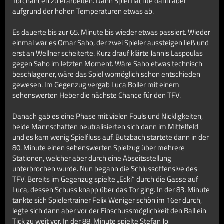
Torchancen zu erarbeiten. Dann Spiel flachte dann aber
aufgrund der hohen Temperaturen etwas ab.
Es dauerte bis zur 65. Minute bis wieder etwas passiert. Wieder
einmal war es Omar Saho, der zwei Spieler aussteigen ließ und
erst an Wellner scheiterte. Kurz drauf klärte Jannis Laspoulas
gegen Saho im letzten Moment. Wäre Saho etwas technisch
beschlagener, wäre das Spiel womöglich schon entschieden
gewesen. Im Gegenzug vergab Luca Boller mit einem
sehenswerten Heber die nächste Chance für den TFV.
Danach gab es eine Phase mit vielen Fouls und Nickligkeiten,
beide Mannschaften neutralisierten sich dann im Mittelfeld
und es kam wenig Spielfluss auf.
Butzbach startete dann in der
80. Minute einen sehenswerten Spielzug über mehrere
Stationen, welcher aber durch eine Abseitsstellung
unterbrochen wurde. Nun begann die Schlussoffensive des
TFV. Bereits im Gegenzug spielte „Ecki“ durch die Gasse auf
Luca, dessen Schuss knapp über das Tor ging. In der 83. Minute
tankte sich Spielertrainer Felix Weniger schön im 16er durch,
legte sich dann aber vor der Einschussmöglichkeit den Ball ein
Tick zu weit vor. In der 88. Minute spielte Stefan Jo