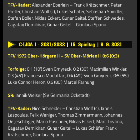
TFV-Kader:
Alexander Eberlein – Frank Krätschmer, Peter
Preller, Christian Wolf (c), Lukas Schäfer, Sebastian Spindler,
Stefan Boller, Niklas Eckert, Gunar Geitel, Steffen Schwedes,
Cagatay Demikiran, Gunar Geitel – Gianluca Spanu
TFV 1972 Ober-Hörgern II – SV Ober-Mörlen II
0:6 (0:3)
Torfolge:
0:1 (10') Sven Gmyreck, 0:2 (30') Maximilian Winkler,
0:3 (45') Francesco Madaffari, 0:4 (49')
Sven Gmyreck, 0:5 (55')
Luke Connor Heron, 0:6 (80') Marcel Farnung
SR:
Jannik Weiser (SV Germania Ockstadt)
TFV-Kader:
Nico Schneider – Christian Wolf (c), Jannis
Laspoulas, Felix Weniger, Thomas Zimmermann, Johannes
Oeljeschläger, Mario Puschner, Niklas Eckert, Marc Trivilino,
Cagatay Demikiran, Gunar Geitel – Lukas Schäfer, Frank
Krätschmer, Gianluca Spanu