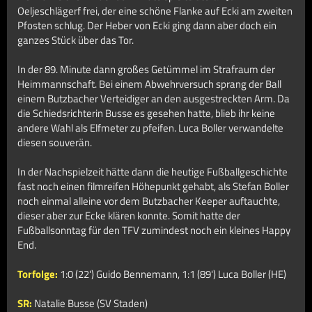
Oeljeschlägerf frei, der eine schöne Flanke auf Ecki am zweiten
Pfosten schlug. Der Heber von Ecki ging dann aber doch ein
ganzes Stück über das Tor.
In der 89. Minute dann großes Getümmel im Strafraum der
Heimmannschaft. Bei einem Abwehrversuch sprang der Ball
einem Butzbacher Verteidiger an den ausgestreckten Arm. Da
die Schiedsrichterin Busse es gesehen hatte, blieb ihr keine
andere Wahl als Elfmeter zu pfeifen. Luca Boller verwandelte
diesen souverän.
In der Nachspielzeit hätte dann die heutige Fußballgeschichte
fast noch einen filmreifen Höhepunkt gehabt, als Stefan Boller
noch einmal alleine vor dem Butzbacher Keeper auftauchte,
dieser aber zur Ecke klären konnte. Somit hatte der
Fußballsonntag für den TFV zumindest noch ein kleines Happy
End.
Torfolge:
1:0 (22') Guido Bennemann, 1:1 (89') Luca Boller (HE)
SR:
Natalie Busse (SV Staden)