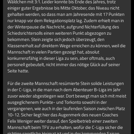
Wäldchen mit 3:1. Leider konnte bis Ende des Jahres, trotz
einiger guter Ergebnisse bis Mitte Oktober, das Niveau nicht
gehalten werden, so dass man am Jahresende mit 17 Punkten
nur knapp vor dem Relegationsplatz lag. Zudem erhielt man in
der Winterpause die Nachricht, aufgrund Nichterfüllung des
Schiedsrichtersolls einen weiteren Punkt abgezogen zu
bekommen. Stein zeigte sich jedoch überzeugt, den
Klassenerhalt auf direktem Wege erreichen zu können, weil die
Mannschaft in vielen Partien gezeigt hat, absolut
konkurrenzfähig in dieser Liga zu sein, aber oftmals, auch
personell gebeutelt, nicht immer das nötige Glück auf seiner
Seite hatte.
Für die zweite Mannschaft resümierte Stein solide Leistungen
in der C-Liga, in die man nach dem Abenteuer B-Liga im Jahr
zuvor wieder abgestiegen war. Dort bewegt man sich mit meist
ausgeglichenem Punkte- und Torkonto sowohl in der
vergangenen, wie auch in der laufenden Saison zwischen Platz
10-12. Sicher liegt hier das Augenmerk des neuen Coaches
Felix Weniger weiter darauf, den Spielbetrieb einer zweiten
Mannschaft beim TFV zu erhalten, wofür die C-Liga sicher die
richtige sportliche Heimat ist und in der kommenden Saison