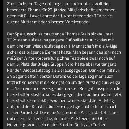
Zum nächsten Tagesordnungspunkt 4 konnte Lawall eine
besondere Ehrung für 25-jährige Mitgliedschaft vornehmen,
denn mit Elli Lawall ehrte der 1. Vorsitzende des TFV seine
eigene Mutter mit der silbernen Vereinsnadel.
Der Spielausschussvorsitzende Thomas Stein blickte unter
TOP5 dann auf das vergangene Fußballjahr zurück, das mit
dem direkten Wiederaufstieg der 1. Mannschaft in die A-Liga
sicher das prägende Element hatte. Man begann das Jahr nach
mäßiger Wintervorbereitung ohne Testspiele zwar noch auf
dem 3. Platz der B-Liga Gruppe Nord, hatte aber weiter ganz
klar den Wiederaufstieg als Ziel ausgegeben. Dank der mit nur
34 Gegentreffern besten Defensive der Liga zog man auch
letztlich souverän in die Relegation um den Aufstieg zur A-Liga
ein. Nach einem überzeugenden ersten Relegationsspiel an der
Ilbenstädter Klostermauer, das gegen den dort heimischen VfR
Ilbenstadt klar mit 3:0 gewonnen wurde, stand der Aufstieg
aufgrund der Konstellationen einige Ligen höher bereits nach
dieser Partie fest. Die neue Saison in der A-Liga startete dann
mit einem Paukenschlag, denn der Aufsteiger aus Ober-
Hörgern gewann sein erstes Spiel im Derby am Traiser