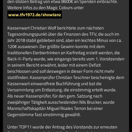
den stolzen Betrag von etwa 8600€ an Spenden einbrachte.
Weitere Infos zu den Magic Colours unter
www.tfv1972.de/showtanz
Kassenwart Christian Wolf berichtete zum nächsten
Tagesordnungspunkt über die Finanzen des TFV, die auch im
Jahr 2018 stabil geblieben sind, aber ein leichtes Minus von ca.
120€ auswiesen. Der größte Gewinn konnte mit dem
traditionellen Eierbiertrinken an Karfreitag erzielt werden, die
Back-II-Party wurde, wie eingangs bereits vom 1. Vorsitzenden
in seinem Bericht erwähnt, leider mit einem Defizit
beschlossen und soll deswegen in dieser Form nicht mehr
stattfinden. Kassenprüfer Christian Teschner bescheinigte dem
Kassenwart einwandfreie Buchführung und bat die
Versammlung um Entlastung, die einstimmig erteilt wurde.
Als neuer Kassenprüfer, für den gem. Satzung nach
zweijähriger Tätigkeit ausscheidenden Nils Brucker, wurde
Mannschaftskapitän Miguel Roales Terron bei einer
Gegenstimme fast einstimmig gewählt.
Unter TOP11 wurde der Antrag des Vorstands zur erneuten