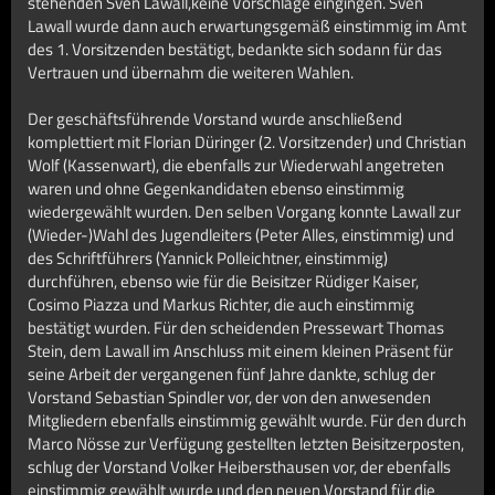
stehenden Sven Lawall,keine Vorschläge eingingen. Sven
Lawall wurde dann auch erwartungsgemäß einstimmig im Amt
des 1. Vorsitzenden bestätigt, bedankte sich sodann für das
Vertrauen und übernahm die weiteren Wahlen.
Der geschäftsführende Vorstand wurde anschließend
komplettiert mit Florian Düringer (2. Vorsitzender) und Christian
Wolf (Kassenwart), die ebenfalls zur Wiederwahl angetreten
waren und ohne Gegenkandidaten ebenso einstimmig
wiedergewählt wurden. Den selben Vorgang konnte Lawall zur
(Wieder-)Wahl des Jugendleiters (Peter Alles, einstimmig) und
des Schriftführers (Yannick Polleichtner, einstimmig)
durchführen, ebenso wie für die Beisitzer Rüdiger Kaiser,
Cosimo Piazza und Markus Richter, die auch einstimmig
bestätigt wurden. Für den scheidenden Pressewart Thomas
Stein, dem Lawall im Anschluss mit einem kleinen Präsent für
seine Arbeit der vergangenen fünf Jahre dankte, schlug der
Vorstand Sebastian Spindler vor, der von den anwesenden
Mitgliedern ebenfalls einstimmig gewählt wurde. Für den durch
Marco Nösse zur Verfügung gestellten letzten Beisitzerposten,
schlug der Vorstand Volker Heibersthausen vor, der ebenfalls
einstimmig gewählt wurde und den neuen Vorstand für die