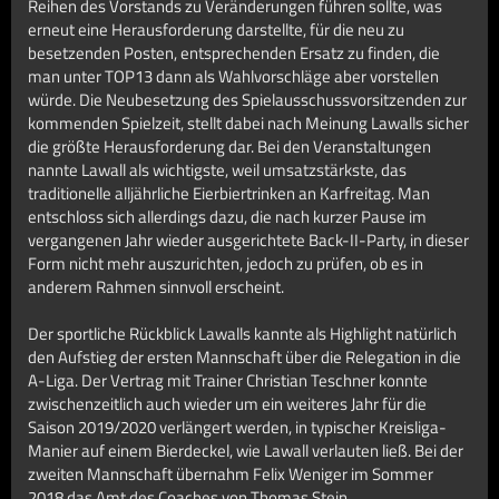
Reihen des Vorstands zu Veränderungen führen sollte, was
erneut eine Herausforderung darstellte, für die neu zu
besetzenden Posten, entsprechenden Ersatz zu finden, die
man unter TOP13 dann als Wahlvorschläge aber vorstellen
würde. Die Neubesetzung des Spielausschussvorsitzenden zur
kommenden Spielzeit, stellt dabei nach Meinung Lawalls sicher
die größte Herausforderung dar. Bei den Veranstaltungen
nannte Lawall als wichtigste, weil umsatzstärkste, das
traditionelle alljährliche Eierbiertrinken an Karfreitag. Man
entschloss sich allerdings dazu, die nach kurzer Pause im
vergangenen Jahr wieder ausgerichtete Back-II-Party, in dieser
Form nicht mehr auszurichten, jedoch zu prüfen, ob es in
anderem Rahmen sinnvoll erscheint.
Der sportliche Rückblick Lawalls kannte als Highlight natürlich
den Aufstieg der ersten Mannschaft über die Relegation in die
A-Liga. Der Vertrag mit Trainer Christian Teschner konnte
zwischenzeitlich auch wieder um ein weiteres Jahr für die
Saison 2019/2020 verlängert werden, in typischer Kreisliga-
Manier auf einem Bierdeckel, wie Lawall verlauten ließ. Bei der
zweiten Mannschaft übernahm Felix Weniger im Sommer
2018 das Amt des Coaches von Thomas Stein.