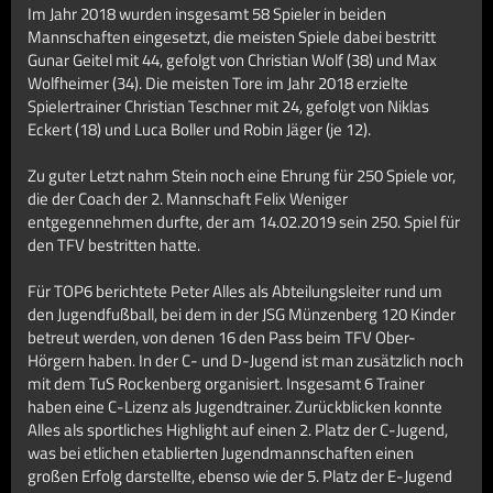
Im Jahr 2018 wurden insgesamt 58 Spieler in beiden
Mannschaften eingesetzt, die meisten Spiele dabei bestritt
Gunar Geitel mit 44, gefolgt von Christian Wolf (38) und Max
Wolfheimer (34). Die meisten Tore im Jahr 2018 erzielte
Spielertrainer Christian Teschner mit 24, gefolgt von Niklas
Eckert (18) und Luca Boller und Robin Jäger (je 12).
Zu guter Letzt nahm Stein noch eine Ehrung für 250 Spiele vor,
die der Coach der 2. Mannschaft Felix Weniger
entgegennehmen durfte, der am 14.02.2019 sein 250. Spiel für
den TFV bestritten hatte.
Für TOP6 berichtete Peter Alles als Abteilungsleiter rund um
den Jugendfußball, bei dem in der JSG Münzenberg 120 Kinder
betreut werden, von denen 16 den Pass beim TFV Ober-
Hörgern haben. In der C- und D-Jugend ist man zusätzlich noch
mit dem TuS Rockenberg organisiert. Insgesamt 6 Trainer
haben eine C-Lizenz als Jugendtrainer. Zurückblicken konnte
Alles als sportliches Highlight auf einen 2. Platz der C-Jugend,
was bei etlichen etablierten Jugendmannschaften einen
großen Erfolg darstellte, ebenso wie der 5. Platz der E-Jugend