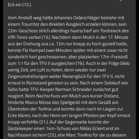
Eck ein (12.).
Vom Anstoß weg hätte Johannes Oeljeschläger beinahe mit
einem Traumtor den direkten Ausgleich erzielen können, sein
22m-Geschoss strich allerdings haarscharf am Tordreieck des
VfR-Tores vorbei (13.). Nachdem dann Mulch in der 17. Minute
aus der Drehung aus ca. 12m nur knapp zu hoch gezielt hatte,
konnte Flo Hampel zwei Minuten später mit einem zwar nicht
sonderlich hart geschossenen, aber platzierten 17m-Freistoß
zum 1:1 für den TFV II ausgleichen (19.). Auch in der Folge blieb
wenig Zeit, um Luft zu holen, denn wieder nur zwei
Zeigerumdrehungen weiter Riesenglück für den TFV II, nicht
erneut in Rückstand geraten zu sein. Nach einem Sololauf von
Saho hatte TFV-Keeper Norman Schneider zunächst gut
reagiert. Beim Nachschuss von Mulch aus kurzer Distanz,
hinderte Marco Nösse das Spielgerät mit dem Gesäß am
Übertreten der Torlinie und konnte dann noch im Liegen zur
Ecke klären, nach der Henn am langen Pfosten per Kopf erneut
knapp verfehlte (21.). Auf der Gegenseite konnte der
Gästekeeper einen 14m-Schuss von Niklas Eckert erst im
Nachfassen sichern (23.), ehe Marc Trivilino für die zu diesem