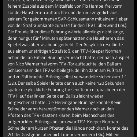
feinem Zuspiel aus dem Mittelfeld von Flo Hampel frei vorm
Tor der Hausherren auftauchte und den nur zögerlich aus
seinem Tor gekommenen SVP-Schlussmann mit einem Heber
von der Strafraumkante zum 0:1 für den TFV II überwand (28.).
Die Freude über diese Führung währte allerdings nicht lange,
denn nur gut fünf Minuten später hatten die Hausherren das
Spiel etwas überraschend gedreht. Der Ausgleich resultierte
aus einem unstrittigen Strafstoß, den TFV-Keeper Norman
Schneider an Fabian Brüning verursacht hatte, der nach Zuspiel
von Nico Werner frei vorm TFV-Tor auftauchte, den Ball am
Schlussmann des TFV vorbeilegte, der ihn dann am Fuß traf
und zu Fall brachte. Brüning selbst verwandelte sicher zum 1:1
(32.). Der selbe Spieler leitete dann auch keine 120 Sekunden
später die glückliche Führung für sein Team ein, nachdem der
TFV II auf der linken Seite den Ball zu leicht wieder
hergeschenkt hatte. Die Hereingabe Brünings konnte Kevin
Schneider vorm heranstürmenden Werner noch an den
Pfosten des TFV-Kastens klären, beim Nachschuss des
aufgerückten Brünings bekam zwar TFV-Keeper Norman
Schneider am kurzen Pfosten die Hände noch dran, konnte das
2:1 der Gastgeber aber nicht mehr verhindern (34.). Mit ein