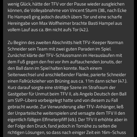
wenig Glück, hätte der TFV vor der Pause wieder ausgleichen
können, die Volleyabnahme von Vincent Sturm (38., nach Ecke
Flo Hampel) ging jedoch deutlich übers Tor und eine scharfe
Hereingabe von Max Wolfheimer brachte Basti Hampel aus
vollem Lauf aus ca. 8m nicht aufs Tor (42.).
Zu Beginn des zweiten Abschnitts hielt TFV-Keeper Norman
Schneider sein Team mit zwei guten Paraden im Spiel.
Zunächst klärte der TFV-Schlussmann im Herauslaufen mit
dem Fuß gegen den frei vor ihm auftauchenden Jonutis, der
den Ball dann im Spiel halten konnte. Nach einem
Seitenwechsel und anschließender Flanke, parierte Schneider
einen Fallrückzieher von Brüning aus ca. 11m dann sicher (47.).
Kurz darauf sorgte eine strittige Szene im Strafraum der
Gastgeber für Unmut beim TFV II, als Angelo Deutsch den Ball
am SVP-Libero vorbeigelegt hatte und von diesem zu Fall
gebracht wurde. Zur Verwunderung aller TFV-Anhänger, ließ
der Unparteiische weiterspielen und versagte dem TFV II den
eigentlich fälligen Elfmeterpfiff (49.). Der TFV II erhöhte aber in
der Folge den Druck, fand jedoch in Tornähe zu selten die
richtigen Lösungen, so dass nach einiger Zeit ein 16m-Schuss