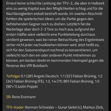
Erneut keine schlechte Leistung der TFV-2., die aber in Halbzeit
eins zu wenig Kapital aus den Möglichkeiten schlug und für die
Nachlässigkeiten eiskalt bestraft wurde. Im zweiten Abschnitt
fehlten die spielerischen Ideen, um die Partie gegen den
tiefstehenden Gegner noch zu drehen. Letztlich fiel die
Niederlage aber doch 2-3 Tore zu hoch aus, aufgrund der
ersten Hälfte wäre vielleicht eine Punkteteilung durchaus
verdient gewesen, was bei reiner Betrachtung des Ergebnisses
sicher nicht jeder nachvollziehen können wird. Jetzt heißt es,
sich für den Saisonendspurt nochmal zu konzentrieren, um
vielleicht noch den ein oder anderen Punkt mitnehmen zu
können, am besten direkt im kommenden Heimspiel gegen die
Reserve des VfR Butzbach.
Torfolge
:
0:1 (28') Angelo Deutsch, 1:1 (32') Fabian Brüning, 1:2
(34')
Fabian Brüning (FE), 1:3, 1:4 (75', 89') Fabian Brüning, 1:5
(90'+1) Justin Poppki
SR:
Rene Enzmann
TFV-Kader:
Norman Schneider – Gunar Geitel (c), Markus Zörb,