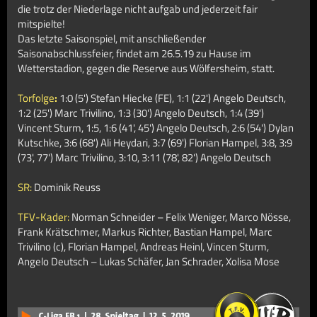
die trotz der Niederlage nicht aufgab und jederzeit fair
mitspielte!
Das letzte Saisonspiel, mit anschließender
Saisonabschlussfeier, findet am 26.5.19 zu Hause im
Wetterstadion, gegen die Reserve aus Wölfersheim, statt.
Torfolge
:
1:0 (5') Stefan Hiecke (FE), 1:1 (22') Angelo Deutsch,
1:2 (25') Marc Trivilino, 1:3 (30')
Angelo Deutsch, 1:4 (39')
Vincent Sturm, 1:5, 1:6 (41', 45') Angelo Deutsch, 2:6 (54') Dylan
Kutschke, 3:6 (68') Ali Heydari, 3:7 (69') Florian Hampel, 3:8, 3:9
(73', 77') Marc Trivilino, 3:10, 3:11 (78', 82') Angelo Deutsch
SR:
Dominik Reuss
TFV-Kader:
Norman Schneider – Felix Weniger, Marco Nösse,
Frank Krätschmer, Markus Richter, Bastian Hampel, Marc
Trivilino (c), Florian Hampel, Andreas Heinl, Vincen Sturm,
Angelo Deutsch – Lukas Schäfer, Jan Schrader, Xolisa Mose