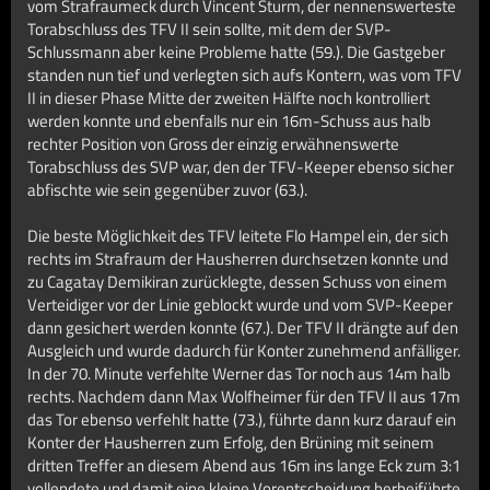
vom Strafraumeck durch Vincent Sturm, der nennenswerteste
Torabschluss des TFV II sein sollte, mit dem der SVP-
Schlussmann aber keine Probleme hatte (59.). Die Gastgeber
standen nun tief und verlegten sich aufs Kontern, was vom TFV
II in dieser Phase Mitte der zweiten Hälfte noch kontrolliert
werden konnte und ebenfalls nur ein 16m-Schuss aus halb
rechter Position von Gross der einzig erwähnenswerte
Torabschluss des SVP war, den der TFV-Keeper ebenso sicher
abfischte wie sein gegenüber zuvor (63.).
Die beste Möglichkeit des TFV leitete Flo Hampel ein, der sich
rechts im Strafraum der Hausherren durchsetzen konnte und
zu Cagatay Demikiran zurücklegte, dessen Schuss von einem
Verteidiger vor der Linie geblockt wurde und vom SVP-Keeper
dann gesichert werden konnte (67.). Der TFV II drängte auf den
Ausgleich und wurde dadurch für Konter zunehmend anfälliger.
In der 70. Minute verfehlte Werner das Tor noch aus 14m halb
rechts. Nachdem dann Max Wolfheimer für den TFV II aus 17m
das Tor ebenso verfehlt hatte (73.), führte dann kurz darauf ein
Konter der Hausherren zum Erfolg, den Brüning mit seinem
dritten Treffer an diesem Abend aus 16m ins lange Eck zum 3:1
vollendete und damit eine kleine Vorentscheidung herbeiführte