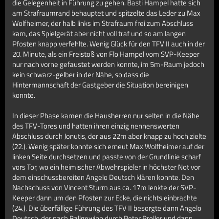
die Gelegenheit in Führung zu gehen. Basti Hampel hatte sich
am Strafraumrand behauptet und spitzelte das Leder zu Max
Wolfheimer, der halb links im Strafraum frei zum Abschluss
kam, das Spielgerät aber nicht voll traf und so am langen
Pfosten knapp verfehlte. Wenig Glück für den TFV II auch in der
20. Minute, als ein Freistoß von Flo Hampel vom SVP-Keeper
nur nach vorne gefaustet werden konnte, im 5m-Raum jedoch
kein schwarz-gelber in der Nähe, so dass die
Hintermannschaft der Gastgeber die Situation bereinigen
konnte.
In dieser Phase kamen die Hausherren nur selten in die Nähe
des TFV-Tores und hatten ihren einzig nennenswerten
Abschluss durch Jonutis, der aus 22m aber knapp zu hoch zielte
(22.). Wenig später konnte sich erneut Max Wolfheimer auf der
linken Seite durchsetzen und passte von der Grundlinie scharf
vors Tor, wo ein heimischer Abwehrspieler in höchster Not vor
dem einschussbereiten Angelo Deutsch klären konnte. Den
Nachschuss von Vincent Sturm aus ca. 17m lenkte der SVP-
Keeper dann um den Pfosten zur Ecke, die nichts einbrachte
(24.). Die überfällige Führung des TFV II besorgte dann Angelo
Deutsch, der nach Ballgewinn durch Peter Preller und dann