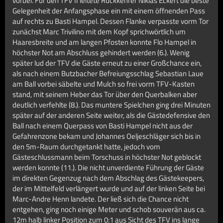
vorbei. Für den TFV II leitete Rückkehrer Niklas Eckert die beste
Gelegenheit der Anfangsphase ein mit einem öffnenden Pass
auf rechts zu Basti Hampel. Dessen Flanke verpasste vorm Tor
zunächst Marc Trivilino mit dem Kopf sprichwörtlich um
Haaresbreite und am langen Pfosten konnte Flo Hampel in
höchster Not am Abschluss gehindert werden (6.). Wenig
später lud der TFV die Gäste erneut zu einer Großchance ein,
als nach einem Butzbacher Befreiungsschlag Sebastian Laue
am Ball vorbei säbelte und Mulch so frei vorm TFV-Kasten
stand, mit seinem Heber das Tor über den Querbalken aber
deutlich verfehlte (8.). Das muntere Spielchen ging drei Minuten
später auf der anderen Seite weiter, als die Gästedefensive den
Ball nach einem Querpass von Basti Hampel nicht aus der
Gefahrenzone bekam und Johannes Oeljeschläger sich bis in
den 5m-Raum durchgetankt hatte, jedoch vom
Gästeschlussmann beim Torschuss in höchster Not geblockt
werden konnte (11.). Die nicht unverdiente Führung der Gäste
im direkten Gegenzug nach dem Abschlag des Gästekeepers,
der im Mittelfeld verlängert wurde und auf der linken Seite bei
Marc-Andre Henn landete. Der ließ sich die Chance nicht
entgehen, ging noch einige Meter und schob souverän aus ca.
12m halb linker Position zum 0:1 aus Sicht des TFV ins lange