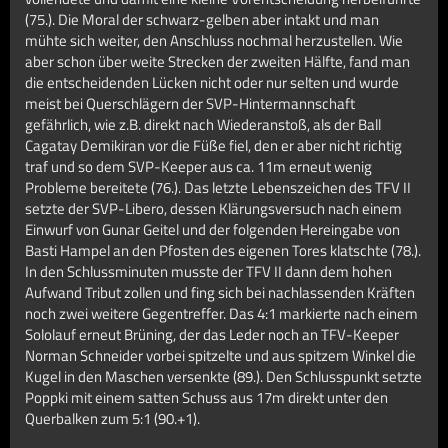
(75.). Die Moral der schwarz-gelben aber intakt und man
mühte sich weiter, den Anschluss nochmal herzustellen. Wie
aber schon über weite Strecken der zweiten Hälfte, fand man
die entscheidenden Lücken nicht oder nur selten und wurde
meist bei Querschlägern der SVP-Hintermannschaft
gefährlich, wie z.B. direkt nach Wiederanstoß, als der Ball
Cagatay Demikiran vor die Füße fiel, den er aber nicht richtig
traf und so dem SVP-Keeper aus ca. 11m erneut wenig
Probleme bereitete (76.). Das letzte Lebenszeichen des TFV II
setzte der SVP-Libero, dessen Klärungsversuch nach einem
Einwurf von Gunar Geitel und der folgenden Hereingabe von
Basti Hampel an den Pfosten des eigenen Tores klatschte (78.).
In den Schlussminuten musste der TFV II dann dem hohen
Aufwand Tribut zollen und fing sich bei nachlassenden Kräften
noch zwei weitere Gegentreffer. Das 4:1 markierte nach einem
Sololauf erneut Brüning, der das Leder noch an TFV-Keeper
Norman Schneider vorbei spitzelte und aus spitzem Winkel die
Kugel in den Maschen versenkte (89.). Den Schlusspunkt setzte
Poppki mit einem satten Schuss aus 17m direkt unter den
Querbalken zum 5:1 (90.+1).