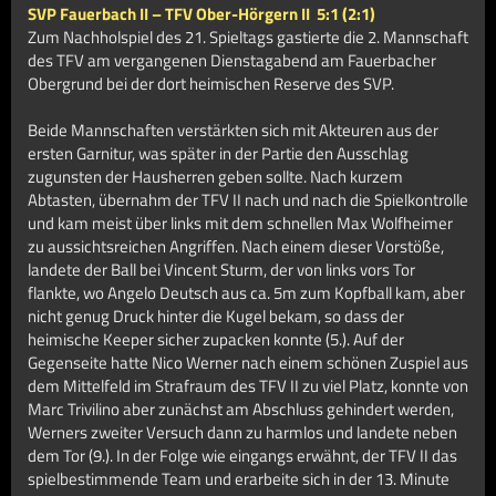
SVP Fauerbach II – TFV Ober-Hörgern II
5:1 (2:1)
Zum Nachholspiel des 21. Spieltags gastierte die 2. Mannschaft
des TFV am vergangenen Dienstagabend am Fauerbacher
Obergrund bei der dort heimischen Reserve des SVP.
Beide Mannschaften verstärkten sich mit Akteuren aus der
ersten Garnitur, was später in der Partie den Ausschlag
zugunsten der Hausherren geben sollte. Nach kurzem
Abtasten, übernahm der TFV II nach und nach die Spielkontrolle
und kam meist über links mit dem schnellen Max Wolfheimer
zu aussichtsreichen Angriffen. Nach einem dieser Vorstöße,
landete der Ball bei Vincent Sturm, der von links vors Tor
flankte, wo Angelo Deutsch aus ca. 5m zum Kopfball kam, aber
nicht genug Druck hinter die Kugel bekam, so dass der
heimische Keeper sicher zupacken konnte (5.). Auf der
Gegenseite hatte Nico Werner nach einem schönen Zuspiel aus
dem Mittelfeld im Strafraum des TFV II zu viel Platz, konnte von
Marc Trivilino aber zunächst am Abschluss gehindert werden,
Werners zweiter Versuch dann zu harmlos und landete neben
dem Tor (9.). In der Folge wie eingangs erwähnt, der TFV II das
spielbestimmende Team und erarbeite sich in der 13. Minute