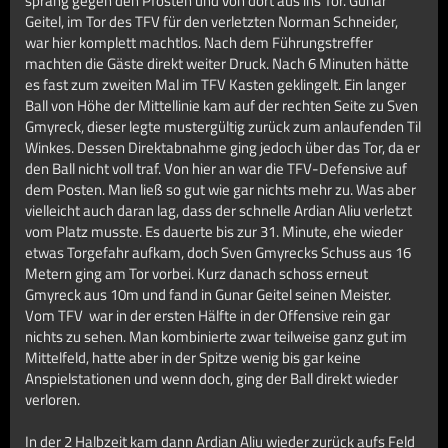
sprang gegen den Pfosten und von dort aus ins Tor. Gunar
Geitel, im Tor des TFV für den verletzten Norman Schneider,
war hier komplett machtlos. Nach dem Führungstreffer
machten die Gäste direkt weiter Druck. Nach 6 Minuten hätte
es fast zum zweiten Mal im TFV Kasten geklingelt. Ein langer
Ball von Höhe der Mittellinie kam auf der rechten Seite zu Sven
Gmyreck, dieser legte mustergültig zurück zum anlaufenden Til
Winkes. Dessen Direktabnahme ging jedoch über das Tor, da er
den Ball nicht voll traf. Von hier an war die TFV-Defensive auf
dem Posten. Man ließ so gut wie gar nichts mehr zu. Was aber
vielleicht auch daran lag, dass der schnelle Ardian Aliu verletzt
vom Platz musste. Es dauerte bis zur 31. Minute, ehe wieder
etwas Torgefahr aufkam, doch Sven Gmyrecks Schuss aus 16
Metern ging am Tor vorbei. Kurz danach schoss erneut
Gmyreck aus 10m und fand in Gunar Geitel seinen Meister.
Vom TFV war in der ersten Hälfte in der Offensive rein gar
nichts zu sehen. Man kombinierte zwar teilweise ganz gut im
Mittelfeld, hatte aber in der Spitze wenig bis gar keine
Anspielstationen und wenn doch, ging der Ball direkt wieder
verloren.
In der 2 Halbzeit kam dann Ardian Aliu wieder zurück aufs Feld