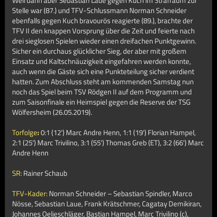
Weil dann aber Sebastian Laue gegen Kuch im Strafraum zur
Stelle war (87.) und TFV-Schlussmann Norman Schneider
ebenfalls gegen Kuch bravourös reagierte (89.), brachte der
TFV II den knappen Vorsprung über die Zeit und feierte nach
drei sieglosen Spielen wieder einen dreifachen Punktgewinn.
Sicher ein durchaus glücklicher Sieg, der aber mit großem
Einsatz und Kaltschnäuzigkeit eingefahren werden konnte,
auch wenn die Gäste sich eine Punkteteilung sicher verdient
hatten. Zum Abschluss steht am kommenden Samstag nun
noch das Spiel beim TSV Rödgen II auf dem Programm und
zum Saisonfinale ein Heimspiel gegen die Reserve der TSG
Wölfersheim (26.05.2019).
Torfolge
:
0:1 (12') Marc Andre Henn, 1:1 (19') Florian Hampel,
2:1 (25') Marc Trivilino,
3:1 (55') Thomas Greb (ET),
3:2 (66')
Marc
Andre Henn
SR:
Rainer Schaub
TFV-Kader:
Norman Schneider – Sebastian Spindler, Marco
Nösse, Sebastian Laue, Frank Krätschmer, Cagatay Demikiran,
Johannes Oeljeschläger, Bastian Hampel, Marc Trivilino (c),