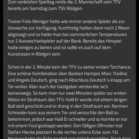
Zum vorletzten Spieltag reiste die 2. Mannschaft vom TFV
bereits am Samstag zum TSV Rödgen.
Trainer Felix Weniger hatte wie immer andere Spieler als zur
Vorwoche zur Verfügung. Kurzfristig hatten dann noch 2 Mann
abgesagt und so hatte man bei sommerlichen Temperaturen
nur 2 Auswechselspieler auf der Bank. Bereits das Hinspiel
hatte einiges zu bieten und so sollte es auch auf dem
Kunstrasen in Rödgen sein.
Schon in der 2. Minute kam der TFV zu seiner ersten Torchance.
Eine schöne Kombination über Bastian Hampel, Marc Trivilino
und Angelo Deutsch, ging nach Abschluss Deutsch´s knapp am
Tor vorbei. Aber auch der Gastgeber versteckte sich
keineswegs. So kam man nur zwei Minuten später zur ersten
Aktion im Strafraum des TFV. Halil Er wurde mit einem langen
Ball steil geschickt und er drang in den Strafraum ein. Normen
Schneider kam aus seinem Tor und versuchte den Ball zu
bekommen, jedoch war Halil Er schneller und so konnte er nur
mit einem Foul gestoppt werden. Den fälligen Elfmeter trat
Stefan Hiecke platziert in die rechte untere Ecke zum 1:0.
Normen hatte die Ecke geahnt war jedoch machtlos. Nach dem