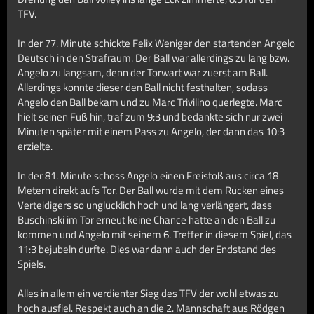
TFV.
In der 77. Minute schickte Felix Weniger den startenden Angelo
Deutsch in den Strafraum. Der Ball war allerdings zu lang bzw.
Angelo zu langsam, denn der Torwart war zuerst am Ball.
Allerdings konnte dieser den Ball nicht festhalten, sodass
Angelo den Ball bekam und zu Marc Trivilino querlegte. Marc
hielt seinen Fuß hin, traf zum 9:3 und bedankte sich nur zwei
Minuten später mit einem Pass zu Angelo, der dann das 10:3
erzielte.
In der 81. Minute schoss Angelo einen Freistoß aus circa 18
Metern direkt aufs Tor. Der Ball wurde mit dem Rücken eines
Verteidigers so unglücklich hoch und lang verlängert, dass
Buschinski im Tor erneut keine Chance hatte an den Ball zu
kommen und Angelo mit seinem 6. Treffer in diesem Spiel, das
11:3 bejubeln durfte. Dies war dann auch der Endstand des
Spiels.
Alles in allem ein verdienter Sieg des TFV der wohl etwas zu
hoch ausfiel. Respekt auch an die 2. Mannschaft aus Rödgen