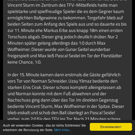
Vincent Sturm im Zentrum des TFV-Mittelfelds hatte man
spielstarke und spielfreudige Spieler die es dem Gegner kaum
ermöglichten Ballgewinne zu bekommen. Torgefahr blieb auf
beiden Seiten zum Anfang des Spiels aus und so dauerte es bis
zur 11. Minute ehe Markus Erbe aus knapp 18m einen ersten
Torschuss abgab. Dieser ging jedoch deutlich drüber. Nur 2
Minuten später gelang allerdings das 1:0 durch Max
Wolfheimer. Dieser wurde von Gunar Geitel wunderbar
freigespielt und Max ließ Pascal Seidel im Tor der Florstädter
keine Chance, 1:0.
In der 15. Minute kamen dann erstmals die Gäste gefährlich
vors Tor von Norman Schneider. Uzay Yilmaz bediente den
starken Enis Cirak. Dieser schoss komplett alleingelassen ab
und Norman konnte mit dem Fuß abwehren und der
Nachschuss ging dann über das Tor. Im direkten Gegenzug
bediente Vincent Sturm, Max Wolfheimer in der Spitze. Dieser
blieb eiskalt und schob den Ball überlegt an Pascal Seidel
vorbei, zum 2:0 für den TFV ins Tor. Nach 21 Minuten schoss
erneut Enis Cirak vom Strafraumrand und blieb erneut an
Auch wir verwenden Cookies - das ist nichts Schlimmes! Sie
Einverstanden!
erleichtern die Benutzung der Seite.
Mehr Infos...
Norman Schneider hängen. 10. Minuten später, ein strammer