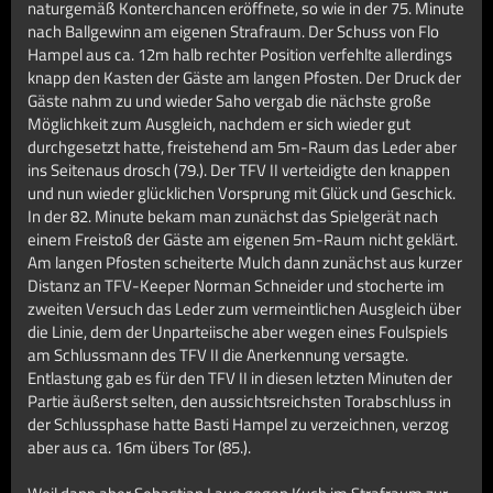
naturgemäß Konterchancen eröffnete, so wie in der 75. Minute
nach Ballgewinn am eigenen Strafraum. Der Schuss von Flo
Hampel aus ca. 12m halb rechter Position verfehlte allerdings
knapp den Kasten der Gäste am langen Pfosten. Der Druck der
Gäste nahm zu und wieder Saho vergab die nächste große
Möglichkeit zum Ausgleich, nachdem er sich wieder gut
durchgesetzt hatte, freistehend am 5m-Raum das Leder aber
ins Seitenaus drosch (79.). Der TFV II verteidigte den knappen
und nun wieder glücklichen Vorsprung mit Glück und Geschick.
In der 82. Minute bekam man zunächst das Spielgerät nach
einem Freistoß der Gäste am eigenen 5m-Raum nicht geklärt.
Am langen Pfosten scheiterte Mulch dann zunächst aus kurzer
Distanz an TFV-Keeper Norman Schneider und stocherte im
zweiten Versuch das Leder zum vermeintlichen Ausgleich über
die Linie, dem der Unparteiische aber wegen eines Foulspiels
am Schlussmann des TFV II die Anerkennung versagte.
Entlastung gab es für den TFV II in diesen letzten Minuten der
Partie äußerst selten, den aussichtsreichsten Torabschluss in
der Schlussphase hatte Basti Hampel zu verzeichnen, verzog
aber aus ca. 16m übers Tor (85.).