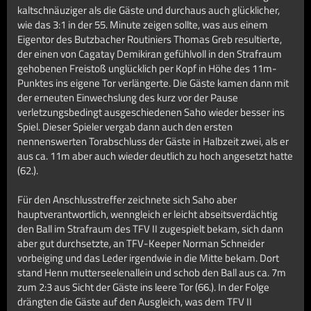
kaltschnäuziger als die Gäste und durchaus auch glücklicher,
wie das 3:1 in der 55. Minute zeigen sollte, was aus einem
Eigentor des Butzbacher Routiniers Thomas Greb resultierte,
der einen von Cagatay Demikiran gefühlvoll in den Strafraum
gehobenen Freistoß unglücklich per Kopf in Höhe des 11m-
Punktes ins eigene Tor verlängerte. Die Gäste kamen dann mit
der erneuten Einwechslung des kurz vor der Pause
verletzungsbedingt ausgeschiedenen Saho wieder besser ins
Spiel. Dieser Spieler vergab dann auch den ersten
nennenswerten Torabschluss der Gäste in Halbzeit zwei, als er
aus ca. 11m aber auch wieder deutlich zu hoch angesetzt hatte
(62.).
Für den Anschlusstreffer zeichnete sich Saho aber
hauptverantwortlich, wenngleich er leicht abseitsverdächtig
den Ball im Strafraum des TFV II zugespielt bekam, sich dann
aber gut durchsetzte, an TFV-Keeper Norman Schneider
vorbeiging und das Leder irgendwie in die Mitte bekam. Dort
stand Henn mutterseelenallein und schob den Ball aus ca. 7m
zum 2:3 aus Sicht der Gäste ins leere Tor (66.). In der Folge
drängten die Gäste auf den Ausgleich, was dem TFV II