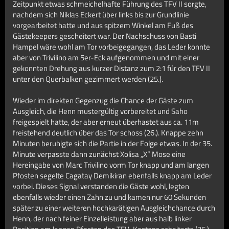
Zeitpunkt etwas schmeichelhafte Führung des TFV II sorgte,
nachdem sich Niklas Eckert über links bis zur Grundlinie
vorgearbeitet hatte und aus spitzem Winkel am Fuß des
Gästekeepers gescheitert war. Der Nachschuss von Basti
Hampel wäre wohl am Tor vorbeigegangen, das Leder konnte
aber von Trivilino am 5er-Eck aufgenommen und mit einer
gekonnten Drehung aus kurzer Distanz zum 2:1 für den TFV II
unter den Querbalken gezimmert werden (25.).
Wieder im direkten Gegenzug die Chance der Gäste zum
Ausgleich, die Henn mustergültig vorbereitet und Saho
freigespielt hatte, der aber erneut überhastet aus ca. 11m
freistehend deutlich über das Tor schoss (26.). Knappe zehn
Minuten beruhigte sich die Partie in der Folge etwas. In der 35.
Minute verpasste dann zunächst Xolisa „X“ Mose eine
Hereingabe von Marc Trivilino vorm Tor knapp und am langen
Pfosten segelte Cagatay Demikiran ebenfalls knapp am Leder
vorbei. Dieses Signal verstanden die Gäste wohl, legten
ebenfalls wieder einen Zahn zu und kamen nur 60 Sekunden
später zu einer weiteren hochkarätigen Ausgleichchance durch
Henn, der nach feiner Einzelleistung aber aus halb linker