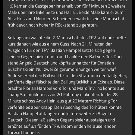
1:0 kamen die Gastgeber innerhalb von fünf Minuten 2 weitere
Male über ihre linke Seite und Halil Er. Beide Male kam er zum
Abschluss und Normen Schneider bewahrte seine Mannschaft
früh davor, noch höher in Rückstand zu geraten.
So langsam wachte die 2. Mannschaft des TFV auf und spielte
kurz danach wie aus einem Guss. Nach 21. Minuten der
Ausgleich für den TFV. Bastian Hampel setzte sich gegen
seinen Gegenspieler durch und flankte den Ball vors Tor. Dort
stand Angelo Deutsch und köpfte unhaltbar für Christian
Buschinski ein. Nur zwei Zeigerumdrehungen weiter, warf
Andreas Heinl den Ball weit bis in den Strafraum der Gastgeber,
ein Verteidiger fälschte den Ball unglücklich zur Ecke ab. Diese
brachte Florian Hampel vors Tor und Marc Trivilino konnte aus
knapp 5m problemlos zur 2:1 Führung einköpfen. In der 28.
Minute schoss Andy Heinl aus gut 20 Metern Richtung Tor,
verfehlte es aber knapp. Den Abschlag des Torhüters konnte
Bastian Hampel abfangen und leitete weiter zu Angelo
Deutsch. Dieser ließ seinen Gegenspieler aussteigen und
erhöhte auf 3:1 für den TFV, indem er den herauseilenden
Torwart tunnelte.