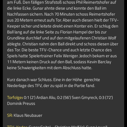
am Fuß. Den fälligen Strafstoß schoss Phil Reimertshofer auf
die linke Ecke. Gunar ahnte diese und konnte den Ball im
Nachfassen sichern. Nach 70 Minuten schoss Reimertshofer
aus 20 Metern erneut aufs Tor. Aber auch diesen hielt der TFV-
Keeper sicher und leitete direkt einen Konter ein. Er schlug den
Ball lang auf die linke Seite zu Florian Hampel der bis zur
Grundlinie durchlief und auf den mitgelaufenen Christian Wolf
ablegte. Christian nahm den Ball direkt und schoss diesen über
das Tor. Die beste TFV-Chance und auch letzte Chance des
Spiels hatte Spielertrainer Felix Weniger. Jedoch bekam er aus
11 Metern keinen Druck auf den Ball, sodass Kevin Barclay
keine Schwierigkeiten mit dem Abschluss hatte.
Kurz danach war Schluss. Eine in der Höhe gerechte
Niederlage des TFV, der zu spät in die Partie fand.
Torfolge
:
0:1 (2') Ardian Aliu, 0:2 (56') Sven Gmyreck, 0:3 (72')
Dominik Preuss
SR:
Klaus Neubauer