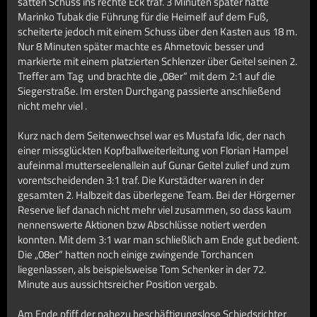
satten Schuss ins rechte Eck traf. 3 Minuten später hatte
Marinko Tubak die Führung für die Heimelf auf dem Fuß,
scheiterte jedoch mit einem Schuss über den Kasten aus 18 m.
Nur 8 Minuten später machte es Ahmetovic besser und
markierte mit einem platzierten Schlenzer über Geitel seinen 2.
Treffer am Tag und brachte die „08er“ mit dem 2:1 auf die
Siegerstraße. Im ersten Durchgang passierte anschließend
nicht mehr viel .
Kurz nach dem Seitenwechsel war es Mustafa Idic, der nach
einer missglückten Kopfballweiterleitung von Florian Hampel
aufeinmal mutterseelenallein auf Gunar Geitel zulief und zum
vorentscheidenden 3:1 traf. Die Kurstädter waren in der
gesamten 2. Halbzeit das überlegene Team. Bei der Hörgerner
Reserve lief danach nicht mehr viel zusammen, so dass kaum
nennenswerte Aktionen bzw Abschlüsse notiert werden
konnten. Mit dem 3:1 war man schließlich am Ende gut bedient.
Die „08er“ hatten noch einige zwingende Torchancen
liegenlassen, als beispielsweise Tom Schenker in der 72.
Minute aus aussichtsreicher Position vergab.
Am Ende pfiff der nahezu beschäftigungslose Schiedsrichter