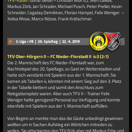
TFV-Kader:
Gunar Geitel – Christian Wolf (c), Sven Lawall,
Markus Zörb, Jan Schrader, Michael Pusch, Peter Preller, Kevin
Schneider, Cagatay Demikiran, Florian Hampel, Felix Weniger –
Xolisa Mose, Marco Nösse, Frank Krätschmer
TFV Ober-Hörgern II – FC Nieder-Florstadt II
4:3 (2:1)
Die 2. Mannschaft des FC Nieder-Florstadt war, zum
Nachholspiel des 20. Spieltags, zu Gast im Wetterstadion und
hatte sich verstärkt mit Spielern aus der 1. Mannschaft. Sie
kamen als Tabellen 4, könnten mit einem Sieg auf den 3. Platz
in der Tabelle klettern und somit den Anschluss zum
Relegationsplatz waren. Aber auch TFV II - Trainer Felix
Weniger hatte genügend Personal zur Verfügung und konnte
ebenfalls mit Spielern aus der 1. Mannschaft auffüllen.
Von Beginn an merkte man das die Gäste unbedingt gewinnen
wollten um in Sachen Aufstieg ein Wörtchen mitreden zu
wollen. Sie attackierten den TFV früh aber mit Markus Erbe und