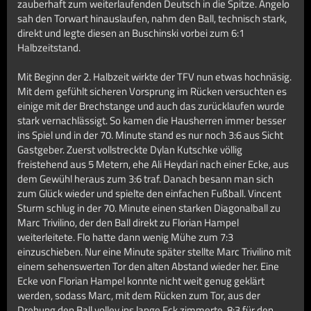
zauberhaft zum weiterlaufenden Deutsch in die Spitze. Angelo
sah den Torwart hinauslaufen, nahm den Ball, technisch stark,
direkt und legte diesen an Buschinski vorbei zum 6:1
Halbzeitstand.
Mit Beginn der 2. Halbzeit wirkte der TFV nun etwas hochnäsig.
Mit dem gefühlt sicheren Vorsprung im Rücken versuchten es
einige mit der Brechstange und auch das zurücklaufen wurde
stark vernachlässigt. So kamen die Hausherren immer besser
ins Spiel und in der 70. Minute stand es nur noch 3:6 aus Sicht
Gastgeber. Zuerst vollstreckte Dylan Kutschke völlig
freistehend aus 5 Metern, ehe Ali Heydari nach einer Ecke, aus
dem Gewühl heraus zum 3:6 traf. Danach besann man sich
zum Glück wieder und spielte den einfachen Fußball. Vincent
Sturm schlug in der 70. Minute einen starken Diagonalball zu
Marc Trivilino, der den Ball direkt zu Florian Hampel
weiterleitete. Flo hatte dann wenig Mühe zum 7:3
einzuschieben. Nur eine Minute später stellte Marc Trivilino mit
einem sehenswerten Tor den alten Abstand wieder her. Eine
Ecke von Florian Hampel konnte nicht weit genug geklärt
werden, sodass Marc, mit dem Rücken zum Tor, aus der
Drehung den Ball volley ins lange Eck zimmerte, 8:3 für den