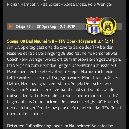
Florian Hampel, Niklas Eckert – Xolisa Mose, Felix Weniger
Spvgg. 08 Bad Nauheim II – TFV Ober-Hörgern II
3:1 (2:1)
Am 27. Spieltag gastierte die zweite Garde des TFV bei der
Reserve der Spielvereinigung 08 Bad Nauheim. Personell war
Coach Felix Weniger wie so oft zum Improvisieren gezwungen.
Im Vergleich zum Heimduell gegen Ober-Mörlen musste er 6
Positionen neu besetzen. Stammkeeper Norman Schneider
fehlte weiterhin verletzt. Dagegen waren Marc Trivilino, Güven
Öztürk, Neuzugang Vincent Sturm, Angelo Deutsch sowie
Sebastian Spindler, der kurzerhand reaktiviert wurde, wieder
mit von der Partie. Besonders freuen konnte man sich im TFV-
Lager auf das Comeback von Rekonvaleszent „Basti“ Hampel,
der nach langer Verletzungspause (Knie) wieder das TFV-Trikot
überstreifen konnte.
Bei guten Fußballbedingungen im Nauheimer Waldstadion