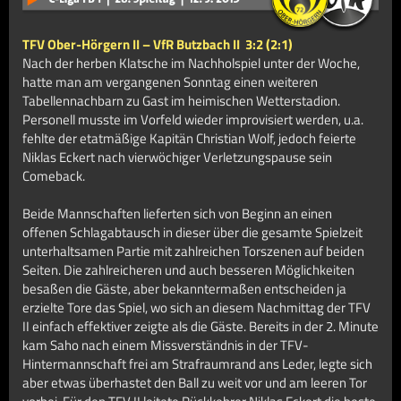
TFV Ober-Hörgern II – VfR Butzbach II
3:2 (2:1)
Nach der herben Klatsche im Nachholspiel unter der Woche,
hatte man am vergangenen Sonntag einen weiteren
Tabellennachbarn zu Gast im heimischen Wetterstadion.
Personell musste im Vorfeld wieder improvisiert werden, u.a.
fehlte der etatmäßige Kapitän Christian Wolf, jedoch feierte
Niklas Eckert nach vierwöchiger Verletzungspause sein
Comeback.
Beide Mannschaften lieferten sich von Beginn an einen
offenen Schlagabtausch in dieser über die gesamte Spielzeit
unterhaltsamen Partie mit zahlreichen Torszenen auf beiden
Seiten. Die zahlreicheren und auch besseren Möglichkeiten
besaßen die Gäste, aber bekanntermaßen entscheiden ja
erzielte Tore das Spiel, wo sich an diesem Nachmittag der TFV
II einfach effektiver zeigte als die Gäste. Bereits in der 2. Minute
kam Saho nach einem Missverständnis in der TFV-
Hintermannschaft frei am Strafraumrand ans Leder, legte sich
aber etwas überhastet den Ball zu weit vor und am leeren Tor