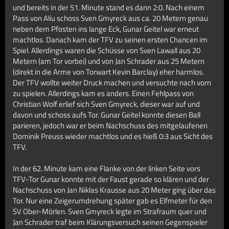
und bereits in der 51. Minute stand es dann 2:0. Nach einem
Pass von Aliu schoss Sven Gmyreck aus ca. 20 Metern genau
neben dem Pfosten ins lange Eck, Gunar Geitel war erneut
machtlos. Danach kam der TFV zu seinen ersten Chancen im
Spiel. Allerdings waren die Schüsse von Sven Lawall aus 20
Metern (am Tor vorbei) und von Jan Schrader aus 25 Metern
(direkt in die Arme von Torwart Kevin Barclay) eher harmlos.
Der TFV wollte weiter Druck machen und versuchte nach vorn
zu spielen. Allerdings kam es anders. Einen Fehlpass von
Christian Wolf erlief sich Sven Gmyreck, dieser war auf und
davon und schoss aufs Tor. Gunar Geitel konnte diesen Ball
parieren, jedoch war er beim Nachschuss des mitgelaufenen
Dominik Preuss wieder machtlos und es hieß 0:3 aus Sicht des
TFV.
In der 62. Minute kam eine Flanke von der linken Seite vors
TFV-Tor Gunar konnte mit der Faust gerade so klären und der
Nachschuss von Jan Niklas Krausse aus 20 Meter ging über das
Tor. Nur eine Zeigerumdrehung später gab es Elfmeter für den
SV Ober-Mörlen. Sven Gmyreck legte im Strafraum quer und
Jan Schrader traf beim Klärungsversuch seinen Gegenspieler