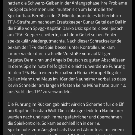
hatten die Schwarz-Gelben in der Anfangsphase ihre Probleme
ins Spiel zu kommen und mühten sich um kontrollierten
Spielaufbau. Bereits in der 2. Minute brannte es lichterloh im
TFV-Strafraum nachdem Ersatzkeeper Gunar Geitel den Ball in
die Füße von Spvgg-Kapitän Darko Usic spielte, dieser jedoch
am TFV-Keeper scheiterte, nachdem Geitel seinen Fehler
spektakulär wiedergutmachte. Nach dieser Schrecksekunde
bekam der TFV das Spiel besser unter Kontrolle und kam
immer wieder durch schnelle Vorstöße vom auffälligen
Cagatay Demikiran und Angelo Deutsch zu guten Abschlüssen.
In der 9. Spielminute fiel folglich die nicht unverdiente Führung
für den TFV. Nach einem Eckball von Florian Hampel flog der
Ball an Mann und Maus im 16er der Nauheimer vorbei, so dass
Kevin Schneider am langen Pfosten keine Mühe hatte, zum 1:0
aus Sicht des TFV zu verwandeln.
Die Führung im Rücken gab nicht wirklich Sicherheit für die Elf
um Kapitän Christian Wolf. Die in blau gekleideten Nauheimer
wurden nach und nach immer gefährlicher und übernahmen
die Spielkontrolle. So kam es schließlich in der 19.
Spielminute zum Ausgleich, als Dzafert Ahmetovic mit einem