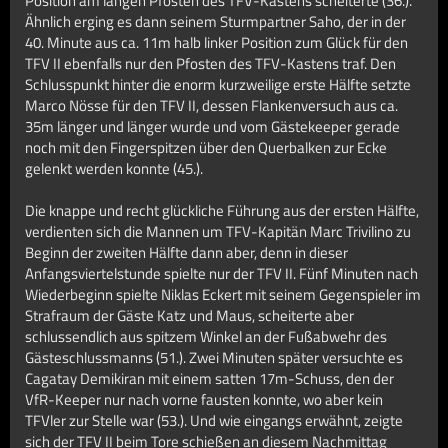
Position am langen Pfosten des TFV-Kastens scheiterte (36.).
Ähnlich erging es dann seinem Sturmpartner Saho, der in der
40. Minute aus ca. 11m halb linker Position zum Glück für den
TFV II ebenfalls nur den Pfosten des TFV-Kastens traf. Den
Schlusspunkt hinter die enorm kurzweilige erste Hälfte setzte
Marco Nösse für den TFV II, dessen Flankenversuch aus ca.
35m länger und länger wurde und vom Gästekeeper gerade
noch mit den Fingerspitzen über den Querbalken zur Ecke
gelenkt werden konnte (45.).
Die knappe und recht glückliche Führung aus der ersten Hälfte,
verdienten sich die Mannen um TFV-Kapitän Marc Trivilino zu
Beginn der zweiten Hälfte dann aber, denn in dieser
Anfangsviertelstunde spielte nur der TFV II. Fünf Minuten nach
Wiederbeginn spielte Niklas Eckert mit seinem Gegenspieler im
Strafraum der Gäste Katz und Maus, scheiterte aber
schlussendlich aus spitzem Winkel an der Fußabwehr des
Gästeschlussmanns (51.). Zwei Minuten später versuchte es
Cagatay Demikiran mit einem satten 17m-Schuss, den der
VfR-Keeper nur nach vorne fausten konnte, wo aber kein
TFVler zur Stelle war (53.). Und wie eingangs erwähnt, zeigte
sich der TFV II beim Tore schießen an diesem Nachmittag