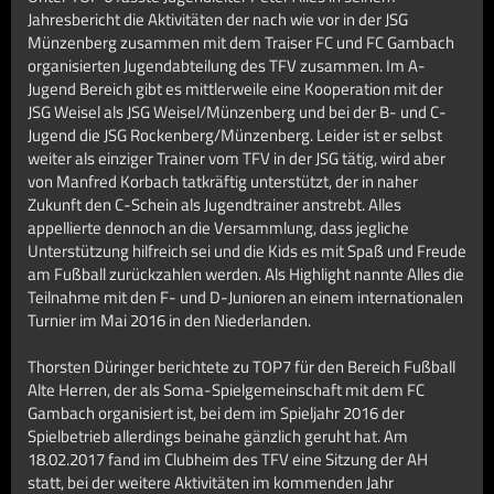
Jahresbericht die Aktivitäten der nach wie vor in der JSG
Münzenberg zusammen mit dem Traiser FC und FC Gambach
organisierten Jugendabteilung des TFV zusammen. Im A-
Jugend Bereich gibt es mittlerweile eine Kooperation mit der
JSG Weisel als JSG Weisel/Münzenberg und bei der B- und C-
Jugend die JSG Rockenberg/Münzenberg. Leider ist er selbst
weiter als einziger Trainer vom TFV in der JSG tätig, wird aber
von Manfred Korbach tatkräftig unterstützt, der in naher
Zukunft den C-Schein als Jugendtrainer anstrebt. Alles
appellierte dennoch an die Versammlung, dass jegliche
Unterstützung hilfreich sei und die Kids es mit Spaß und Freude
am Fußball zurückzahlen werden. Als Highlight nannte Alles die
Teilnahme mit den F- und D-Junioren an einem internationalen
Turnier im Mai 2016 in den Niederlanden.
Thorsten Düringer berichtete zu TOP7 für den Bereich Fußball
Alte Herren, der als Soma-Spielgemeinschaft mit dem FC
Gambach organisiert ist, bei dem im Spieljahr 2016 der
Spielbetrieb allerdings beinahe gänzlich geruht hat. Am
18.02.2017 fand im Clubheim des TFV eine Sitzung der AH
statt, bei der weitere Aktivitäten im kommenden Jahr