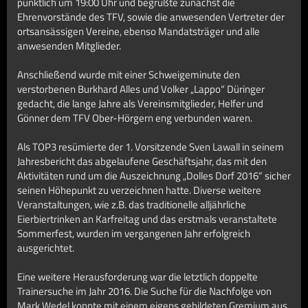
pünktlich um 19:00 Uhr und begrüßte zunächst die
Ehrenvorstände des TFV, sowie die anwesenden Vertreter der
ortsansässigen Vereine, ebenso Mandatsträger und alle
anwesenden Mitglieder.
Anschließend wurde mit einer Schweigeminute den
verstorbenen Burkhard Alles und Volker „Lappo“ Düringer
gedacht, die lange Jahre als Vereinsmitglieder, Helfer und
Gönner dem TFV Ober-Hörgern eng verbunden waren.
Als TOP3 resümierte der 1. Vorsitzende Sven Lawall in seinem
Jahresbericht das abgelaufene Geschäftsjahr, das mit den
Aktivitäten rund um die Auszeichnung „Dolles Dorf 2016“ sicher
seinen Höhepunkt zu verzeichnen hatte. Diverse weitere
Veranstaltungen, wie z.B. das traditionelle alljährliche
Eierbiertrinken an Karfreitag und das erstmals veranstaltete
Sommerfest, wurden im vergangenen Jahr erfolgreich
ausgerichtet.
Eine weitere Herausforderung war die letztlich doppelte
Trainersuche im Jahr 2016. Die Suche für die Nachfolge von
Mark Wedel konnte mit einem eigens gebildeten Gremium aus