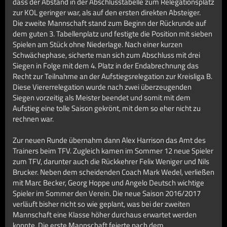
dass der Abstand in der Abschlusstabelle zum Relegationsplatz
zur KOL geringer war, als auf den ersten direkten Absteiger.
Die zweite Mannschaft stand zum Beginn der Rückrunde auf
dem guten 3. Tabellenplatz und festigte die Position mit sieben
Spielen am Stück ohne Niederlage. Nach einer kurzen
Schwächephase, sicherte man sich zum Abschluss mit drei
Siegen in Folge mit dem 4. Platz in der Endabrechnung das
Recht zur Teilnahme an der Aufstiegsrelegation zur Kreisliga B.
Diese Viererrelegation wurde nach zwei überzeugenden
Siegen vorzeitig als Meister beendet und somit mit dem
Aufstieg eine tolle Saison gekrönt, mit dem so eher nicht zu
rechnen war.
Zur neuen Runde übernahm dann Alex Harrison das Amt des
Trainers beim TFV. Zugleich kamen im Sommer 12 neue Spieler
zum TFV, darunter auch die Rückkehrer Felix Weniger und Nils
Brucker. Neben dem scheidenden Coach Mark Wedel, verließen
mit Marc Becker, Georg Hoppe und Angelo Deutsch wichtige
Spieler im Sommer den Verein. Die neue Saison 2016/2017
verläuft bisher nicht so wie geplant, was bei der zweiten
Mannschaft eine Klasse höher durchaus erwartet werden
konnte. Die erste Mannschaft feierte nach dem