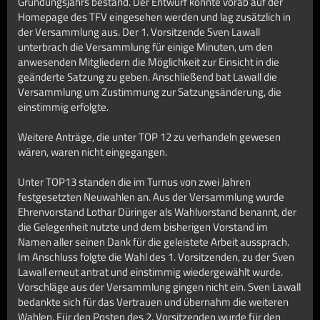
Gründungsjahrs bestand. Der Entwurf konnte vorab auf der
Homepage des TFV eingesehen werden und lag zusätzlich in
der Versammlung aus. Der 1. Vorsitzende Sven Lawall
unterbrach die Versammlung für einige Minuten, um den
anwesenden Mitgliedern die Möglichkeit zur Einsicht in die
geänderte Satzung zu geben. Anschließend bat Lawall die
Versammlung um Zustimmung zur Satzungsänderung, die
einstimmig erfolgte.
Weitere Anträge, die unter TOP 12 zu verhandeln gewesen
wären, waren nicht eingegangen.
Unter TOP13 standen die im Turnus von zwei Jahren
festgesetzten Neuwahlen an. Aus der Versammlung wurde
Ehrenvorstand Lothar Düringer als Wahlvorstand benannt, der
die Gelegenheit nutzte und dem bisherigen Vorstand im
Namen aller seinen Dank für die geleistete Arbeit aussprach.
Im Anschluss folgte die Wahl des 1. Vorsitzenden, zu der Sven
Lawall erneut antrat und einstimmig wiedergewählt wurde.
Vorschläge aus der Versammlung gingen nicht ein. Sven Lawall
bedankte sich für das Vertrauen und übernahm die weiteren
Wahlen. Für den Posten des 2. Vorsitzenden wurde für den