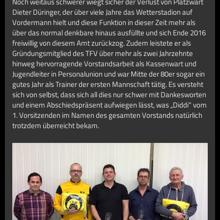
Noch weitaus schwerer wiegt sicher der Verlust von Platzwart
Dieter Düringer, der über viele Jahre das Wetterstadion auf
Vordermann hielt und diese Funktion in dieser Zeit mehr als
über das normal denkbare hinaus ausfüllte und sich Ende 2016
freiwillig von diesem Amt zurückzog. Zudem leistete er als
Gründungsmitglied des TFV über mehr als zwei Jahrzehnte
hinweg hervorragende Vorstandsarbeit als Kassenwart und
Jugendleiter in Personalunion und war Mitte der 80er sogar ein
gutes Jahr als Trainer der ersten Mannschaft tätig. Es versteht
sich von selbst, dass sich all dies nur schwer mit Dankesworten
und einem Abschiedspräsent aufwiegen lässt, was „Diddi“ vom
1. Vorsitzenden im Namen des gesamten Vorstands natürlich
trotzdem überreicht bekam.