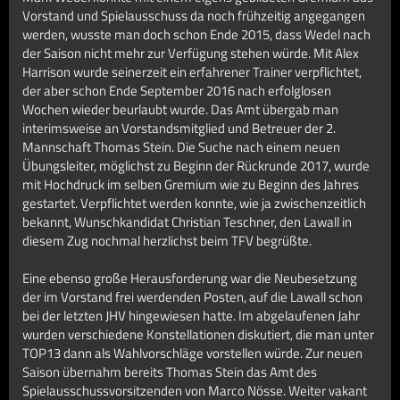
Vorstand und Spielausschuss da noch frühzeitig angegangen
werden, wusste man doch schon Ende 2015, dass Wedel nach
der Saison nicht mehr zur Verfügung stehen würde. Mit Alex
Harrison wurde seinerzeit ein erfahrener Trainer verpflichtet,
der aber schon Ende September 2016 nach erfolglosen
Wochen wieder beurlaubt wurde. Das Amt übergab man
interimsweise an Vorstandsmitglied und Betreuer der 2.
Mannschaft Thomas Stein. Die Suche nach einem neuen
Übungsleiter, möglichst zu Beginn der Rückrunde 2017, wurde
mit Hochdruck im selben Gremium wie zu Beginn des Jahres
gestartet. Verpflichtet werden konnte, wie ja zwischenzeitlich
bekannt, Wunschkandidat Christian Teschner, den Lawall in
diesem Zug nochmal herzlichst beim TFV begrüßte.
Eine ebenso große Herausforderung war die Neubesetzung
der im Vorstand frei werdenden Posten, auf die Lawall schon
bei der letzten JHV hingewiesen hatte. Im abgelaufenen Jahr
wurden verschiedene Konstellationen diskutiert, die man unter
TOP13 dann als Wahlvorschläge vorstellen würde. Zur neuen
Saison übernahm bereits Thomas Stein das Amt des
Spielausschussvorsitzenden von Marco Nösse. Weiter vakant