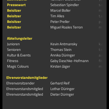
Pressewart
Sebastian Spindler
s.spin
Beisitzer
Marcel Boller
m.bol
Beisitzer
Tim Alles
t.alle
Beisitzer
Peter Preller
p.prel
Beisitzer
Miguel Roales Terron
m.roa
Abteilungsleiter
Junioren
Kevin Antmansky
k.ant
Senioren
Thomas Stein
t.stei
Kultur & Events
Annika Düringer
a.due
Fitness
Gaby Daschke-Hofmann
fitnes
Magic Colours
Kirsten Jäger
magic
Ehrenvorstandsmitglieder
Ehrenvorsitzender
Gerhard Reif
Ehrenvorstandsmitglied
Lothar Düringer
Ehrenvorstandsmitglied
Dieter Düringer