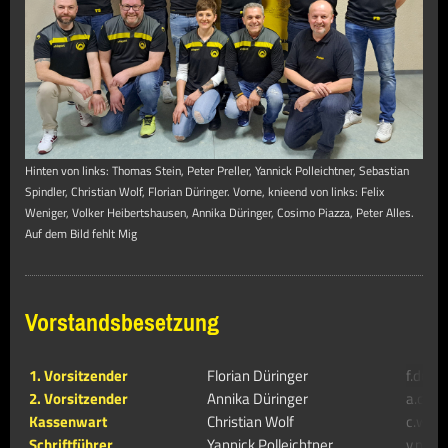
Hinten von links: Thomas Stein, Peter Preller, Yannick Polleichtner, Sebastian
Spindler, Christian Wolf, Florian Düringer. Vorne, knieend von links: Felix
Weniger, Volker Heibertshausen, Annika Düringer, Cosimo Piazza, Peter Alles.
Auf dem Bild fehlt Mig
Vorstandsbesetzung
1. Vorsitzender
Florian Düringer
f.duer
2. Vorsitzender
Annika Düringer
a.due
Kassenwart
Christian Wolf
c.wol
Schriftführer
Yannick Polleichtner
y.poll