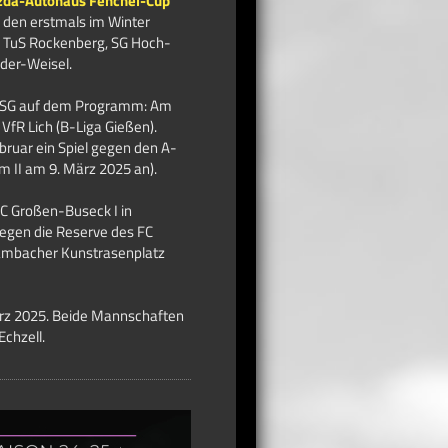
azda-Autohaus Fenchel-Cup
 den erstmals im Winter
C, TuS Rockenberg, SG Hoch-
der-Weisel.
e FSG auf dem Programm: Am
fR Lich (B-Liga Gießen).
bruar ein Spiel gegen den A-
im II am 9. März 2025 an).
 FC Großen-Buseck I in
gegen die Reserve des FC
Gambacher Kunstrasenplatz
ärz 2025. Beide Mannschaften
chzell.