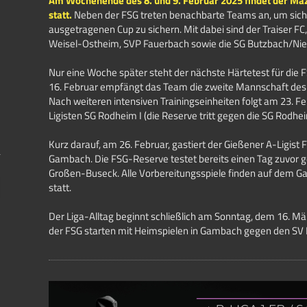
Am Wochenende des 8. und 9. Februar 2025 findet der M
statt.
Neben der FSG treten benachbarte Teams an, um sich
ausgetragenen Cup zu sichern. Mit dabei sind der Traiser F
Weisel-Ostheim, SVP Fauerbach sowie die SG Butzbach/Nie
Nur eine Woche später steht der nächste Härtetest für di
16. Februar empfängt das Team die zweite Mannschaft des V
Nach weiteren intensiven Trainingseinheiten folgt am 23. Fe
Ligisten SG Rodheim I (die Reserve tritt gegen die SG Rodhe
Kurz darauf, am 26. Februar, gastiert der Gießener A-Ligist
Gambach. Die FSG-Reserve testet bereits einen Tag zuvor 
Großen-Buseck. Alle Vorbereitungsspiele finden auf dem 
statt.
Der Liga-Alltag beginnt schließlich am Sonntag, dem 16. M
der FSG starten mit Heimspielen in Gambach gegen den SV E