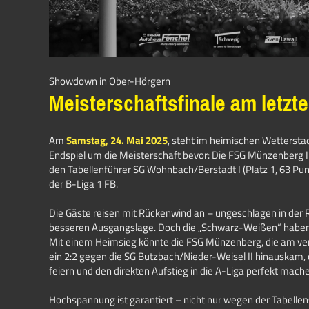
Showdown in Ober-Hörgern
Meisterschaftsfinale am letzte
Am
Samstag, 24. Mai 2025
, steht im heimischen Wettersta
Endspiel um die Meisterschaft bevor: Die FSG Münzenberg I
den Tabellenführer SG Wohnbach/Berstadt I (Platz 1, 63 Pu
der B-Liga 1 FB.
Die Gäste reisen mit Rückenwind an – ungeschlagen in der 
besseren Ausgangslage. Doch die „Schwarz-Weißen“ haben a
Mit einem Heimsieg könnte die FSG Münzenberg, die am ve
ein 2:2 gegen die SG Butzbach/Nieder-Weisel II hinauskam,
feiern und den direkten Aufstieg in die A-Liga perfekt mach
Hochspannung ist garantiert – nicht nur wegen der Tabellen