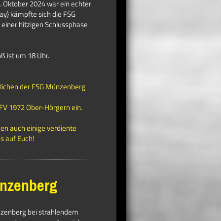
. Oktober 2024 war ein echter
May) kämpfte sich die FSG
 einer hitzigen Schlussphase
.
ß ist um 18 Uhr.
rtlichen der FSG Münzenberg
FV 1972 Ober-Hörgern ein.
en auch einige verdiente
s auf Euch!
ünzenberg
nzenberg bei strahlendem