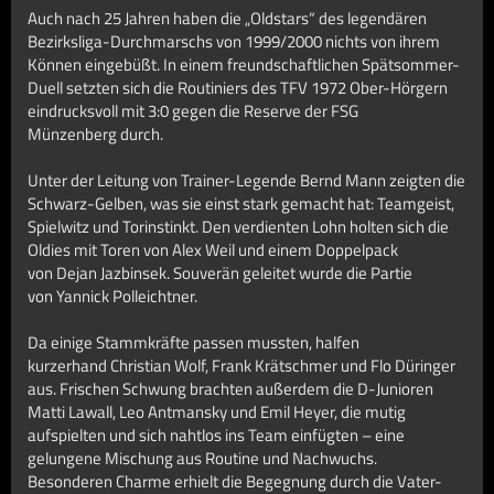
Auch nach 25 Jahren haben die „Oldstars“ des legendären
Bezirksliga-Durchmarschs von 1999/2000 nichts von ihrem
Können eingebüßt. In einem freundschaftlichen Spätsommer-
Duell setzten sich die Routiniers des TFV 1972 Ober-Hörgern
eindrucksvoll mit 3:0 gegen die Reserve der FSG
Münzenberg durch.
Unter der Leitung von Trainer-Legende Bernd Mann zeigten die
Schwarz-Gelben, was sie einst stark gemacht hat: Teamgeist,
Spielwitz und Torinstinkt. Den verdienten Lohn holten sich die
Oldies mit Toren von Alex Weil und einem Doppelpack
von Dejan Jazbinsek. Souverän geleitet wurde die Partie
von Yannick Polleichtner.
Da einige Stammkräfte passen mussten, halfen
kurzerhand Christian Wolf, Frank Krätschmer und Flo Düringer
aus. Frischen Schwung brachten außerdem die D-Junioren
Matti Lawall, Leo Antmansky und Emil Heyer, die mutig
aufspielten und sich nahtlos ins Team einfügten – eine
gelungene Mischung aus Routine und Nachwuchs.
Besonderen Charme erhielt die Begegnung durch die Vater-