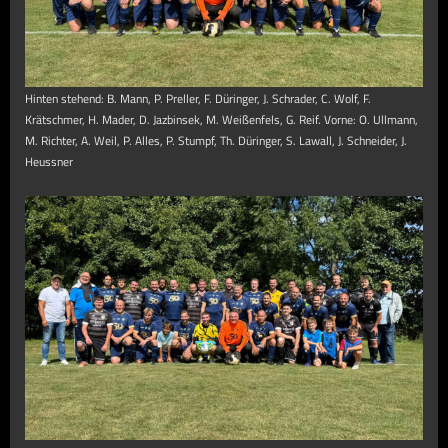
Hinten stehend: B. Mann, P. Preller, F. Düringer, J. Schrader, C. Wolf, F.
Krätschmer, H. Mader, D. Jazbinsek, M. Weißenfels, G. Reif. Vorne: O. Ullmann,
M. Richter, A. Weil, P. Alles, P. Stumpf, Th. Düringer, S. Lawall, J. Schneider, J.
Heussner