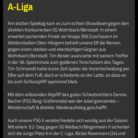
A-Liga
Am letzten Spieltag kam es zum echten Showdown gegen den
direkten Konkurrenten SG Wohnbach/Berstadt. In einem
erwartet packenden Finale vor knapp 350 Zuschauern im
Wetterstadion Ober-Hörgern behielt unsere Elf die Nerven
gegen einen starken und ebenbürtigen Gegner aus
Wohnbach/Berstadt. Tim Besler avancierte mit seinem Treffer
in der 56. Spielminute zum goldenen Torschützen des Tages.
Tim Schmandt hatte kurze Zeit später die Vorentscheidung per
Elfer auf dem Fuß, doch er scheiterte an der Latte, so dass es
bis zum Schlusspfiff spannend blieb.
Mit dem erlösenden Abpfiff des guten Schiedsrichters Dennis
Becher (FSG Burg-Gräfenrode) war der Jubel grenzenlos –
Meisterschaft & direkter Wiederaufstieg geschafft!
Auch unsere FSG II verabschiedete sich würdig aus der Saison:
Mit einem 3:2-Sieg gegen SG Melbach/Bingenheim II sicherten
sich die Jungs Platz 6 in der C-Liga. Niclas Rosemann (2x) und