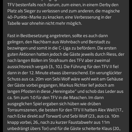
TFV bestenfalls noch darum, zum einen, in einem Derby den
Platz als Sieger zu verlassen und zum anderen, die magische
40-Punkte-Marke zu knacken, eine Verbesserung in der
Tabelle war ohnehin nicht mehr möglich.
Fast in Bestbesetzung angetreten, sollte es auch dann
gelingen, den Nachbarn aus Wohnbach und Berstadt zu
bezwingen und somit in die C-Liga zu befördern. Die ersten
guten Aktionen hatten jedoch die Gäste jeweils durch Riess, der
nach langen Bällen im Strafraum des TFV aber zweimal
aussichtsreich vergab (3., 10.). Die Führung für den TFV II fiel
dann in der 12. Minute etwas überraschend. Ein verunglückter
Schuss aus ca. 20m von Sebi Wolf wäre wohl weit am Gehäuse
der Gäste vorbei gegangen, Markus Richter lief jedoch am
langen Pfosten in diese „Hereingabe“ und schob das Leder aus
ca. 5m zum 1:0 für den TFV in die Maschen. Im dann
ausgeglichen Spiel ergaben sich hüben wie drüben
Torraumszenen, die besten für den TFV II hatten Alex Weil (17.,
nach Ecke direkt auf Torwart) und Sebi Wolf (23., aus ca. 10m
knapp vorbei, 26., nach zu kurzer Faustabwehr aus 11m
unbedrängt übers Tor) und für die Gäste scheiterte Klaus (20.,