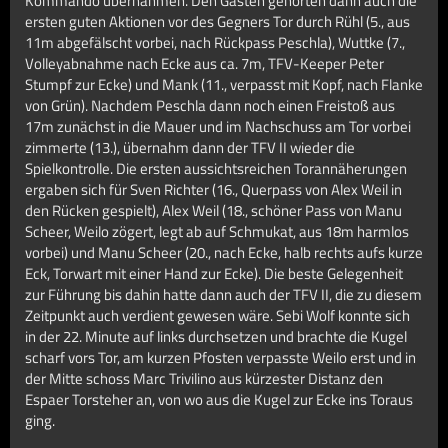
Kommando übernahmen. Den Gästen gehörten dann auch die
ersten guten Aktionen vor des Gegners Tor durch Rühl (5., aus
11m abgefälscht vorbei, nach Rückpass Peschla), Wuttke (7.,
Volleyabnahme nach Ecke aus ca. 7m, TFV-Keeper Peter
Stumpf zur Ecke) und Mank (11., verpasst mit Kopf, nach Flanke
von Grün). Nachdem Peschla dann noch einen Freistoß aus
17m zunächst in die Mauer und im Nachschuss am Tor vorbei
zimmerte (13.), übernahm dann der TFV II wieder die
Spielkontrolle. Die ersten aussichtsreichen Torannäherungen
ergaben sich für Sven Richter (16., Querpass von Alex Weil in
den Rücken gespielt), Alex Weil (18., schöner Pass von Manu
Scheer, Weilo zögert, legt ab auf Schmukat, aus 18m harmlos
vorbei) und Manu Scheer (20., nach Ecke, halb rechts aufs kurze
Eck, Torwart mit einer Hand zur Ecke). Die beste Gelegenheit
zur Führung bis dahin hatte dann auch der TFV II, die zu diesem
Zeitpunkt auch verdient gewesen wäre. Sebi Wolf konnte sich
in der 22. Minute auf links durchsetzen und brachte die Kugel
scharf vors Tor, am kurzen Pfosten verpasste Weilo erst und in
der Mitte schoss Marc Trivilino aus kürzester Distanz den
Espaer Torsteher an, von wo aus die Kugel zur Ecke ins Toraus
ging.