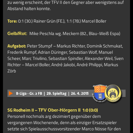
zu wenig erscheint, der TFV II den Gegner aber wenigstens auf
Abstand halten konnte.
Tore:
0:1 (30.) Rainer Grün (FE.), 1:1 (78.) Marcel Boller
Mike Peschla wg. Meckern (82., Blau-Weiß Espa)
Gelb/Rot:
Aufgebot:
Peter Stumpf – Markus Richter, Dominik Schmukat,
Frederik Rumpf, Adrian Düringer, Sebastian Wolf, Manuel
Scheer, Marc Trivilino, Sebastian Spindler, Alexander Weil, Sven
Richter – Marcel Boller, André Jakobi, André Philippi, Markus
Zörb
SG Rodheim II –
1:0 (0:0)
TFV Ober-Hörgern II
Personell nochmals arg dezimiert gegenüber dem
vergangenen Wochenende, denn als einziger Ersatzspieler
setzte sich Spielausschussvorsitzender Marco Nösse für den