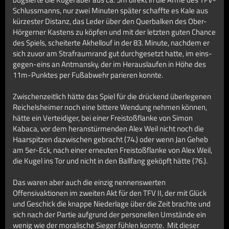
Schlussmanns, nur zwei Minuten später schaffte es Kale aus
kürzester Distanz, das Leder über den Querbalken des Ober-
Hörgerner Kastens zu köpfen und mit der letzten guten Chance
des Spiels, scheiterte Akhellouf in der 83. Minute, nachdem er
sich zuvor am Strafraumrand gut durchgesetzt hatte, im eins-
gegen-eins an Antmansky, der im Herauslaufen in Höhe des
11m-Punktes per Fußabwehr parieren konnte.
Zwischenzeitlich hätte das Spiel für die drückend überlegenen
Reichelsheimer noch eine bittere Wendung nehmen können,
hätte ein Verteidiger, bei einer Freistoßflanke von Simon
Kabaca, vor dem heranstürmenden Alex Weil nicht noch die
Haarspitzen dazwischen gebracht (74.) oder wenn Jan Geheb
am 5er-Eck, nach einer erneuten Freistoßflanke von Alex Weil,
die Kugel ins Tor und nicht in den Ballfang geköpft hätte (76.).
Das waren aber auch die einzig nennenswerten
Offensivaktionen im zweiten Akt für den TFV II, der mit Glück
und Geschick die knappe Niederlage über die Zeit brachte und
sich nach der Partie aufgrund der personellen Umstände ein
wenig wie der moralische Sieger fühlen konnte. Mit dieser