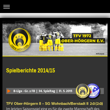
Spielberichte 2014/15
2:0 (2:0)
TFV Ober-Hörgern II – SG Wohnbach/Berstadt II
Im letzten Saisonspiel ging es für die zweite Mannschaft des