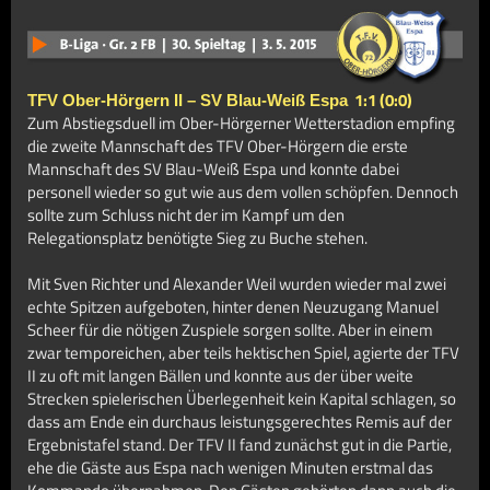
1:1 (0:0)
TFV Ober-Hörgern II – SV Blau-Weiß Espa
Zum Abstiegsduell im Ober-Hörgerner Wetterstadion empfing
die zweite Mannschaft des TFV Ober-Hörgern die erste
Mannschaft des SV Blau-Weiß Espa und konnte dabei
personell wieder so gut wie aus dem vollen schöpfen. Dennoch
sollte zum Schluss nicht der im Kampf um den
Relegationsplatz benötigte Sieg zu Buche stehen.
Mit Sven Richter und Alexander Weil wurden wieder mal zwei
echte Spitzen aufgeboten, hinter denen Neuzugang Manuel
Scheer für die nötigen Zuspiele sorgen sollte. Aber in einem
zwar temporeichen, aber teils hektischen Spiel, agierte der TFV
II zu oft mit langen Bällen und konnte aus der über weite
Strecken spielerischen Überlegenheit kein Kapital schlagen, so
dass am Ende ein durchaus leistungsgerechtes Remis auf der
Ergebnistafel stand. Der TFV II fand zunächst gut in die Partie,
ehe die Gäste aus Espa nach wenigen Minuten erstmal das