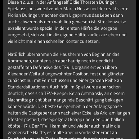
Diese 12, u. a. in der Anfangself Oldie Thorsten Düringer,
Spielausschussvorsitzender Marco Nösse und der reaktivierte
Florian Düringer, machten dem Ligaprimus das Leben dann
auch schwerer als dem wohl lieb gewesen ist. Streckenweise
exzellent wurde speziell in der ersten Hälfte die Vorgabe
umgesetzt, sich weit in die eigene Hälfte zurückzuziehen und
vielleicht mal einen schnellen Konter zu setzen.
Natürlich übernahmen die Hausherren von Beginn an das
Kommando, rannten sich aber häufig noch in der dicht
gestaffelten Defensive des TFV II, organisiert von Libero
Alexander Weil auf ungewohnter Position, fest und glänzten
zunächst nur mit Fernschüssen und einer ganzen Reihe an
Standardsituationen. Auch früh im Spiel wurde aber schon
deutlich, dass sich TFV-Keeper Kevin Antmansky an diesem
Nachmittag nicht über mangelnde Beschäftigung beklagen
können würde. Die beste Gelegenheit in der Anfangsphase
hatten die Gastgeber dann nach einer Ecke, als Arici am langen
Pfosten postiert, das Spielgerät knapp über den Querbalken
köpfte (17.). Der TFV II kam hin und wieder auch mal in die
gegnerische Hälfte, es fehlte aber in vorderster Front an
Durchschlagskraft. Trotz allem gelang den schwarz-gelben