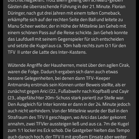
Gästen die überraschende Führung in der 21. Minute. Florian
Düringer, nach gut drei Jahren mit einem tollen Comeback,
erkämpfte sich auf der rechten Seite den Ball und leitete zu
Manu Scheer weiter, der in Höhe der Mittelinie Jan Geheb mit
einem schönen Pass auf die Reise schickte. Jan Geheb konnte
das Laufduell mit seinem Gegenspieler für sich entscheiden
und setzte die Kugel aus ca. 10m halb rechts zum 0:1 für den
TFV II unter die Latte des Inter-Kastens.
Wütende Angriffe der Hausherren, meist über den agilen Cirak,
waren die Folge. Dadurch ergaben sich dann auch etwas
bessere Gelegenheiten, bei denen dann TFV-Keeper
Antmansky erstmals sein Können unter Beweis stellte, als er
zunächst gegen Arici (22., Fußabwehr nach Kopfball) und Cayir
(23., abgefälschter 20m-Schuss stark pariert) zur Stelle war.
Den Ausgleich für Inter konnte er dann in der 24. Minute jedoch
auch nicht verhindern. Von der Mittelinie wurde der Ball in den
Strafraum des TFV II geschlagen, wo Arici das Leder gekonnt
annahm, zwei TFVler aussteigen ließ und aus ca. 7m die Kugel
zum 1:1 locker ins Eck schob. Die Gastgeber hielten das Tempo
auch danach hoch, der TFV II mit großem Einsatz aber weiter