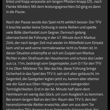
links) und Kopp verpasste am langen Pfosten knapp (25., nach
Flanke Winkler). Mit dem leistungsgerechten 0:0 ging es dann
in die Pause.
Nach der Pause wurde das Spiel nicht wirklich besser. Der TFV
II brachte weiter keine Ordnung in seine Reihen und spielte
viele Bälle überhastet zum Gegner. Dennoch gelang
überraschend die Führung in der 47. Minute durch Markus
Zörb, der nach langer Zeit mal wieder im Mittelfeld zum Einsatz
kam und so weit vorne normalerweise nicht zu finden ist. In
dieser Situation erkämpfte er sich ein Zuspiel von Markus
Richter in den Strafraum der Hausherren und schoss das Leder
aus ca. 11m, bedrängt vom Gegenspieler, zum 0:1 für den TFV
II ins Ober-Mörlener Tor. Wer dachte, diese Führung bringe
Sicherheit in das Spiel des TFV II, sah sich aber getäuscht. Im
Gegenteil, die Gastgeber legten jetzt zu, kamen aber ebenso
wie der Gast aus Ober-Hörgern zu keinen zwingenden
Tormöglichkeiten. Erst in der 64. Minute half dann dem
Heimteam ein wenig das Glück, um zum Ausgleich zu kommen.
Bei einem langen Ball an den 5m-Raum des TFV II, den der
heranstürmende Aletter erwischte, aber am aus dem Tor
stürzenden TFV-Keeper Kevin Antmansky hängen blieb, fiel