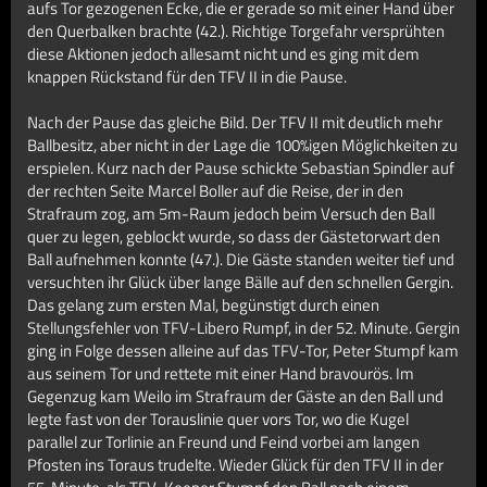
aufs Tor gezogenen Ecke, die er gerade so mit einer Hand über
den Querbalken brachte (42.). Richtige Torgefahr versprühten
diese Aktionen jedoch allesamt nicht und es ging mit dem
knappen Rückstand für den TFV II in die Pause.
Nach der Pause das gleiche Bild. Der TFV II mit deutlich mehr
Ballbesitz, aber nicht in der Lage die 100%igen Möglichkeiten zu
erspielen. Kurz nach der Pause schickte Sebastian Spindler auf
der rechten Seite Marcel Boller auf die Reise, der in den
Strafraum zog, am 5m-Raum jedoch beim Versuch den Ball
quer zu legen, geblockt wurde, so dass der Gästetorwart den
Ball aufnehmen konnte (47.). Die Gäste standen weiter tief und
versuchten ihr Glück über lange Bälle auf den schnellen Gergin.
Das gelang zum ersten Mal, begünstigt durch einen
Stellungsfehler von TFV-Libero Rumpf, in der 52. Minute. Gergin
ging in Folge dessen alleine auf das TFV-Tor, Peter Stumpf kam
aus seinem Tor und rettete mit einer Hand bravourös. Im
Gegenzug kam Weilo im Strafraum der Gäste an den Ball und
legte fast von der Torauslinie quer vors Tor, wo die Kugel
parallel zur Torlinie an Freund und Feind vorbei am langen
Pfosten ins Toraus trudelte. Wieder Glück für den TFV II in der