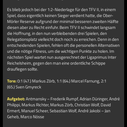
Es blieb jedoch bei der 1:2-Niederlage für den TFV II, in einem
Spiel, dass eigentlich keinen Sieger verdient hatte, die Ober-
Mörler Reserve aufgrund der minimal besseren zweiten Hälfte
diesen aber zu Recht einfuhr. Beim TFV II schwindet langsam
die Hoffnung, in den nun verbleibenden drei Spielen, den
Relegationsplatz vielleicht doch noch zu erreichen. Denn in den
entscheidenden Spielen, fehlen oft die personellen Alternativen
und die nötige Fitness, um die wichtigen Punkte zu holen. Im
nächsten Spiel wartet nun ausgerechnet der Ligaprimus Inter
Reichelsheim, gegen den man eine ordentliche Schippe
drauflegen sollte.
Tore:
0:1 (47.) Markus Zörb, 1:1 (64.) Marcel Farnung, 2:1
(65.) Sven Gmyreck
Aufgebot:
Antmansky – Frederik Rumpf, Adrian Düringer, André
Philippi, Markus Richter, Markus Zörb, Christian Wolf, David
Ermert, Manuel Scheer, Sebastian Wolf, André Jakobi – Jan
Geheb, Marco Nösse