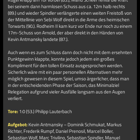
bei seinem dann harmlosen Schuss aus ca. 12m halb rechts
(89.) und wieder Spindler verlängerte einen weiten Freistoß von
der Mittellinie von Sebi Wolf direkt in die Arme des heimischen
Torwarts (90.). Rodheim II kam kurz vor Ende nur noch zu einem
17m-Schuss von Arnold, der aber direkt in den Händen von
Kevin Antmansky landete (87.).
Auch wenn es zum Schluss dann doch nicht mit dem ersehnten
Punktgewinn klappte, konnte jedoch jedem ein großes
Kompliment für den tollen Einsatz ausgesprochen werden.
Sicherlich wäre mit ein paar personellen Alternativen mehr
möglich gewesen in diesem Spiel, umso ärgerlicher, dass man
in der entscheidenden Phase der Saison, das Minimalziel
Relegation aufgrund vieler Ausfälle langsam aus den Augen
verliert.
Tore:
1:0 (53.) Philipp Lauterbach
Aufgebot:
Kevin Antmansky – Dominik Schmukat, Markus
Richter, Frederik Rumpf, Daniel Prenosil, Marcel Boller,
Sebastian Wolf, Marc Trivilino, Sebastian Spindler, Manuel