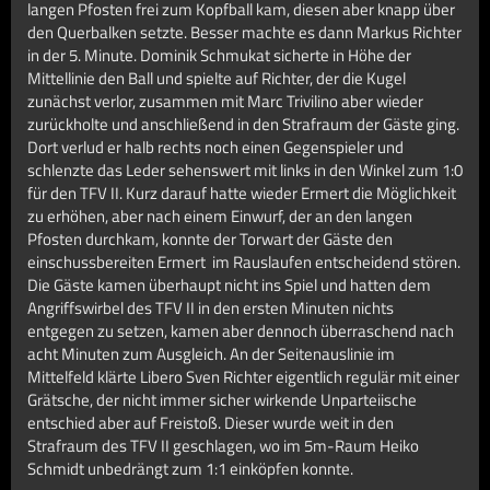
langen Pfosten frei zum Kopfball kam, diesen aber knapp über
den Querbalken setzte. Besser machte es dann Markus Richter
in der 5. Minute. Dominik Schmukat sicherte in Höhe der
Mittellinie den Ball und spielte auf Richter, der die Kugel
zunächst verlor, zusammen mit Marc Trivilino aber wieder
zurückholte und anschließend in den Strafraum der Gäste ging.
Dort verlud er halb rechts noch einen Gegenspieler und
schlenzte das Leder sehenswert mit links in den Winkel zum 1:0
für den TFV II. Kurz darauf hatte wieder Ermert die Möglichkeit
zu erhöhen, aber nach einem Einwurf, der an den langen
Pfosten durchkam, konnte der Torwart der Gäste den
einschussbereiten Ermert im Rauslaufen entscheidend stören.
Die Gäste kamen überhaupt nicht ins Spiel und hatten dem
Angriffswirbel des TFV II in den ersten Minuten nichts
entgegen zu setzen, kamen aber dennoch überraschend nach
acht Minuten zum Ausgleich. An der Seitenauslinie im
Mittelfeld klärte Libero Sven Richter eigentlich regulär mit einer
Grätsche, der nicht immer sicher wirkende Unparteiische
entschied aber auf Freistoß. Dieser wurde weit in den
Strafraum des TFV II geschlagen, wo im 5m-Raum Heiko
Schmidt unbedrängt zum 1:1 einköpfen konnte.