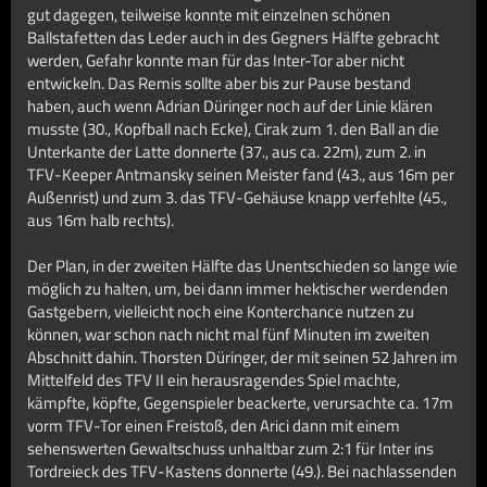
gut dagegen, teilweise konnte mit einzelnen schönen
Ballstafetten das Leder auch in des Gegners Hälfte gebracht
werden, Gefahr konnte man für das Inter-Tor aber nicht
entwickeln. Das Remis sollte aber bis zur Pause bestand
haben, auch wenn Adrian Düringer noch auf der Linie klären
musste (30., Kopfball nach Ecke), Cirak zum 1. den Ball an die
Unterkante der Latte donnerte (37., aus ca. 22m), zum 2. in
TFV-Keeper Antmansky seinen Meister fand (43., aus 16m per
Außenrist) und zum 3. das TFV-Gehäuse knapp verfehlte (45.,
aus 16m halb rechts).
Der Plan, in der zweiten Hälfte das Unentschieden so lange wie
möglich zu halten, um, bei dann immer hektischer werdenden
Gastgebern, vielleicht noch eine Konterchance nutzen zu
können, war schon nach nicht mal fünf Minuten im zweiten
Abschnitt dahin. Thorsten Düringer, der mit seinen 52 Jahren im
Mittelfeld des TFV II ein herausragendes Spiel machte,
kämpfte, köpfte, Gegenspieler beackerte, verursachte ca. 17m
vorm TFV-Tor einen Freistoß, den Arici dann mit einem
sehenswerten Gewaltschuss unhaltbar zum 2:1 für Inter ins
Tordreieck des TFV-Kastens donnerte (49.). Bei nachlassenden