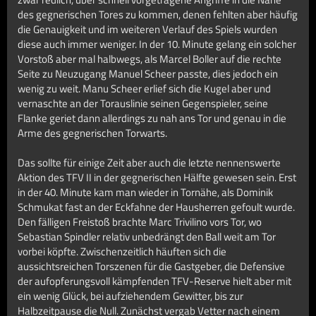
des gegnerischen Tores zu kommen, denen fehlten aber häufig
die Genauigkeit und im weiteren Verlauf des Spiels wurden
diese auch immer weniger. In der 10. Minute gelang ein solcher
Vorstoß aber mal halbwegs, als Marcel Boller auf die rechte
Seite zu Neuzugang Manuel Scheer passte, dies jedoch ein
wenig zu weit. Manu Scheer erlief sich die Kugel aber und
vernaschte an der Torauslinie seinen Gegenspieler, seine
Flanke geriet dann allerdings zu nah ans Tor und genau in die
Arme des gegnerischen Torwarts.
Das sollte für einige Zeit aber auch die letzte nennenswerte
Aktion des TFV II in der gegnerischen Hälfte gewesen sein. Erst
in der 40. Minute kam man wieder in Tornähe, als Dominik
Schmukat fast an der Eckfahne der Hausherren gefoult wurde.
Den fälligen Freistoß brachte Marc Trivilino vors Tor, wo
Sebastian Spindler relativ unbedrängt den Ball weit am Tor
vorbei köpfte. Zwischenzeitlich häuften sich die
aussichtsreichen Torszenen für die Gastgeber, die Defensive
der aufopferungsvoll kämpfenden TFV-Reserve hielt aber mit
ein wenig Glück, bei aufziehendem Gewitter, bis zur
Halbzeitpause die Null. Zunächst vergab Vetter nach einem