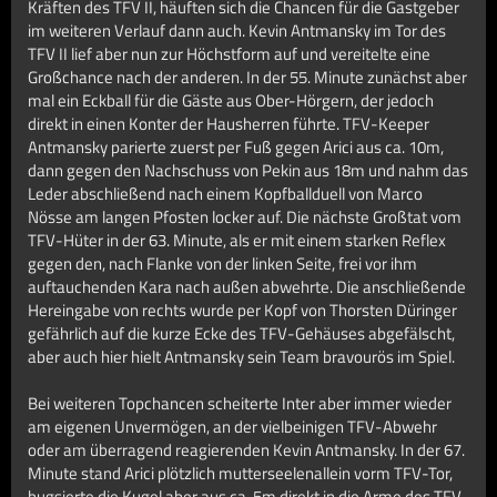
Kräften des TFV II, häuften sich die Chancen für die Gastgeber
im weiteren Verlauf dann auch. Kevin Antmansky im Tor des
TFV II lief aber nun zur Höchstform auf und vereitelte eine
Großchance nach der anderen. In der 55. Minute zunächst aber
mal ein Eckball für die Gäste aus Ober-Hörgern, der jedoch
direkt in einen Konter der Hausherren führte. TFV-Keeper
Antmansky parierte zuerst per Fuß gegen Arici aus ca. 10m,
dann gegen den Nachschuss von Pekin aus 18m und nahm das
Leder abschließend nach einem Kopfballduell von Marco
Nösse am langen Pfosten locker auf. Die nächste Großtat vom
TFV-Hüter in der 63. Minute, als er mit einem starken Reflex
gegen den, nach Flanke von der linken Seite, frei vor ihm
auftauchenden Kara nach außen abwehrte. Die anschließende
Hereingabe von rechts wurde per Kopf von Thorsten Düringer
gefährlich auf die kurze Ecke des TFV-Gehäuses abgefälscht,
aber auch hier hielt Antmansky sein Team bravourös im Spiel.
Bei weiteren Topchancen scheiterte Inter aber immer wieder
am eigenen Unvermögen, an der vielbeinigen TFV-Abwehr
oder am überragend reagierenden Kevin Antmansky. In der 67.
Minute stand Arici plötzlich mutterseelenallein vorm TFV-Tor,
bugsierte die Kugel aber aus ca. 5m direkt in die Arme des TFV-