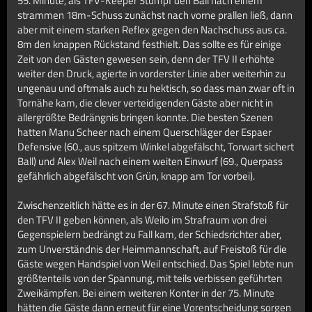
55. Minute, als TFV-Keeper Stumpf den Ball nach einem
strammen 18m-Schuss zunächst nach vorne prallen ließ, dann
aber mit einem starken Reflex gegen den Nachschuss aus ca.
8m den knappen Rückstand festhielt. Das sollte es für einige
Zeit von den Gästen gewesen sein, denn der TFV II erhöhte
weiter den Druck, agierte in vorderster Linie aber weiterhin zu
ungenau und oftmals auch zu hektisch, so dass man zwar oft in
Tornähe kam, die clever verteidigenden Gäste aber nicht in
allergrößte Bedrängnis bringen konnte. Die besten Szenen
hatten Manu Scheer nach einem Querschläger der Espaer
Defensive (60., aus spitzem Winkel abgefälscht, Torwart sichert
Ball) und Alex Weil nach einem weiten Einwurf (69., Querpass
gefährlich abgefälscht von Grün, knapp am Tor vorbei).
Zwischenzeitlich hätte es in der 67. Minute einen Strafstoß für
den TFV II geben können, als Weilo im Strafraum von drei
Gegenspielern bedrängt zu Fall kam, der Schiedsrichter aber,
zum Unverständnis der Heimmannschaft, auf Freistoß für die
Gäste wegen Handspiel von Weil entschied. Das Spiel lebte nun
größtenteils von der Spannung, mit teils verbissen geführten
Zweikämpfen. Bei einem weiteren Konter in der 75. Minute
hätten die Gäste dann erneut für eine Vorentscheidung sorgen