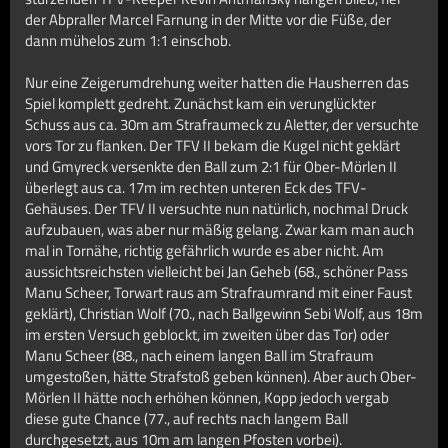
der Abpraller Marcel Farnung in der Mitte vor die Füße, der
dann mühelos zum 1:1 einschob.
Nur eine Zeigerumdrehung weiter hatten die Hausherren das
Spiel komplett gedreht. Zunächst kam ein verunglückter
Schuss aus ca. 30m am Strafraumeck zu Aletter, der versuchte
vors Tor zu flanken. Der TFV II bekam die Kugel nicht geklärt
und Gmyreck versenkte den Ball zum 2:1 für Ober-Mörlen II
überlegt aus ca. 17m im rechten unteren Eck des TFV-
Gehäuses. Der TFV II versuchte nun natürlich, nochmal Druck
aufzubauen, was aber nur mäßig gelang. Zwar kam man auch
mal in Tornähe, richtig gefährlich wurde es aber nicht. Am
aussichtsreichsten vielleicht bei Jan Geheb (68., schöner Pass
Manu Scheer, Torwart raus am Strafraumrand mit einer Faust
geklärt), Christian Wolf (70., nach Ballgewinn Sebi Wolf, aus 18m
im ersten Versuch geblockt, im zweiten über das Tor) oder
Manu Scheer (88., nach einem langen Ball im Strafraum
umgestoßen, hätte Strafstoß geben können). Aber auch Ober-
Mörlen II hätte noch erhöhen können, Kopp jedoch vergab
diese gute Chance (77., auf rechts nach langem Ball
durchgesetzt, aus 10m am langen Pfosten vorbei).