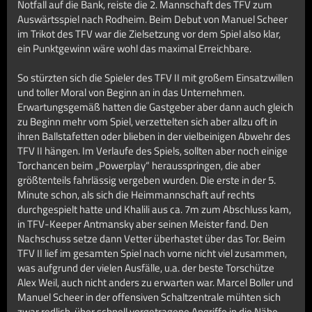
Notfall auf die Bank, reiste die 2. Mannschaft des TFV zum
Auswärtsspiel nach Rodheim. Beim Debut von Manuel Scheer
im Trikot des TFV war die Zielsetzung vor dem Spiel also klar,
ein Punktgewinn wäre wohl das maximal Erreichbare.
So stürzten sich die Spieler des TFV II mit großem Einsatzwillen
und toller Moral von Beginn an in das Unternehmen.
Erwartungsgemäß hatten die Gastgeber aber dann auch gleich
zu Beginn mehr vom Spiel, verzettelten sich aber allzu oft in
ihren Ballstafetten oder blieben in der vielbeinigen Abwehr des
TFV II hängen. Im Verlaufe des Spiels, sollten aber noch einige
Torchancen beim „Powerplay“ herausspringen, die aber
größtenteils fahrlässig vergeben wurden. Die erste in der 5.
Minute schon, als sich die Heimmannschaft auf rechts
durchgespielt hatte und Khalili aus ca. 7m zum Abschluss kam,
in TFV-Keeper Antmansky aber seinen Meister fand. Den
Nachschuss setze dann Vetter überhastet über das Tor. Beim
TFV II lief im gesamten Spiel nach vorne nicht viel zusammen,
was aufgrund der vielen Ausfälle, u.a. der beste Torschütze
Alex Weil, auch nicht anders zu erwarten war. Marcel Boller und
Manuel Scheer in der offensiven Schaltzentrale mühten sich
zwar redlich, über schnell vorgetragene Angriffe in die Nähe