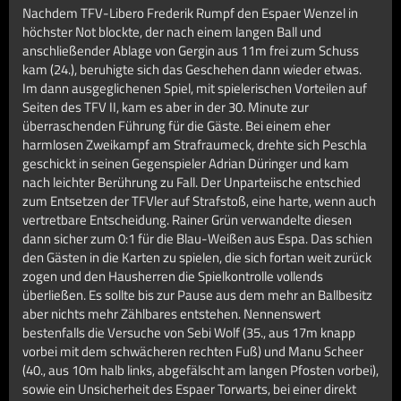
Nachdem TFV-Libero Frederik Rumpf den Espaer Wenzel in
höchster Not blockte, der nach einem langen Ball und
anschließender Ablage von Gergin aus 11m frei zum Schuss
kam (24.), beruhigte sich das Geschehen dann wieder etwas.
Im dann ausgeglichenen Spiel, mit spielerischen Vorteilen auf
Seiten des TFV II, kam es aber in der 30. Minute zur
überraschenden Führung für die Gäste. Bei einem eher
harmlosen Zweikampf am Strafraumeck, drehte sich Peschla
geschickt in seinen Gegenspieler Adrian Düringer und kam
nach leichter Berührung zu Fall. Der Unparteiische entschied
zum Entsetzen der TFVler auf Strafstoß, eine harte, wenn auch
vertretbare Entscheidung. Rainer Grün verwandelte diesen
dann sicher zum 0:1 für die Blau-Weißen aus Espa. Das schien
den Gästen in die Karten zu spielen, die sich fortan weit zurück
zogen und den Hausherren die Spielkontrolle vollends
überließen. Es sollte bis zur Pause aus dem mehr an Ballbesitz
aber nichts mehr Zählbares entstehen. Nennenswert
bestenfalls die Versuche von Sebi Wolf (35., aus 17m knapp
vorbei mit dem schwächeren rechten Fuß) und Manu Scheer
(40., aus 10m halb links, abgefälscht am langen Pfosten vorbei),
sowie ein Unsicherheit des Espaer Torwarts, bei einer direkt