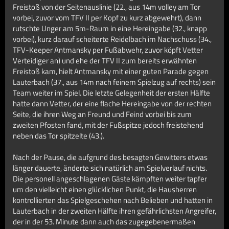
Freistoß von der Seitenauslinie (22., aus 14m volley am Tor
vorbei, zuvor vom TFV II per Kopf zu kurz abgewehrt), dann
rutschte Unger am 5m-Raum in eine Hereingabe (32., knapp
vorbei), kurz darauf scheiterte Reidelbach im Nachschuss (34.,
TFV-Keeper Antmansky per Fußabwehr, zuvor köpft Vetter
Verteidiger an) und ehe der TFV II zum bereits erwähnten
Freistoß kam, hielt Antmansky mit einer guten Parade gegen
Lauterbach (37., aus 14m nach feinem Spielzug auf rechts) sein
Team weiter im Spiel. Die letzte Gelegenheit der ersten Hälfte
hatte dann Vetter, der eine flache Hereingabe von der rechten
Seite, die ihren Weg an Freund und Feind vorbei bis zum
zweiten Pfosten fand, mit der Fußspitze jedoch freistehend
neben das Tor spitzelte (43.).
Nach der Pause, die aufgrund des besagten Gewitters etwas
länger dauerte, änderte sich natürlich am Spielverlauf nichts.
Die personell angeschlagenen Gäste kämpften weiter tapfer
um den vielleicht einen glücklichen Punkt, die Hausherren
kontrollierten das Spielgeschehen nach Belieben und hatten in
Lauterbach in der zweiten Hälfte ihren gefährlichsten Angreifer,
der in der 53. Minute dann auch das zugegebenermaßen