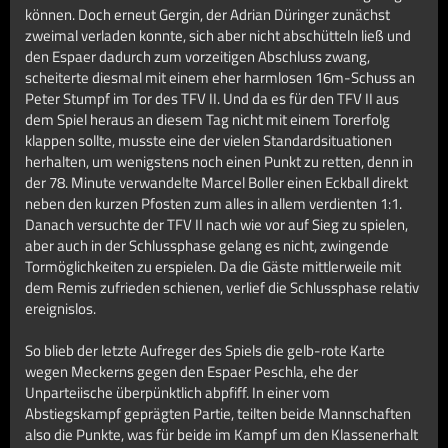
können. Doch erneut Gergin, der Adrian Düringer zunächst
zweimal verladen konnte, sich aber nicht abschütteln ließ und
den Espaer dadurch zum vorzeitigen Abschluss zwang,
scheiterte diesmal mit einem eher harmlosen 16m-Schuss an
Peter Stumpf im Tor des TFV II. Und da es für den TFV II aus
dem Spiel heraus an diesem Tag nicht mit einem Torerfolg
klappen sollte, musste eine der vielen Standardsituationen
herhalten, um wenigstens noch einen Punkt zu retten, denn in
der 78. Minute verwandelte Marcel Boller einen Eckball direkt
neben den kurzen Pfosten zum alles in allem verdienten 1:1.
Danach versuchte der TFV II nach wie vor auf Sieg zu spielen,
aber auch in der Schlussphase gelang es nicht, zwingende
Tormöglichkeiten zu erspielen. Da die Gäste mittlerweile mit
dem Remis zufrieden schienen, verlief die Schlussphase relativ
ereignislos.
So blieb der letzte Aufreger des Spiels die gelb-rote Karte
wegen Meckerns gegen den Espaer Peschla, ehe der
Unparteiische überpünktlich abpfiff. In einer vom
Abstiegskampf geprägten Partie, teilten beide Mannschaften
also die Punkte, was für beide im Kampf um den Klassenerhalt