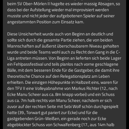
beim SV Ober-Mörlen II hagelte es wieder massig Absagen, so
dass bei der Aufstellung wieder mal improvisiert werden
musste und nicht jeder der aufgebotenen Spieler auf seiner
angestammten Position zum Einsatz kam.
Diese Unsicherheit wurde auch von Beginn an deutlich und
sollte sich durch die gesamte Partie ziehen, die von beiden
Mannschaften auf äußerst überschaubarem Niveau gehalten
wurde und beide Teams wohl auch zu Recht den Gang in die C-
Liga antreten müssen. Von Beginn an lieferten sich beide Lager
ein Fehlpassfestival und teils planlos nach vorne geschlagene
Bälle, mit dem besseren Ende für die Gastgeber, die damit ihre
theoretische Chance auf den Relegationsplatz am Leben
erhielten. Die einzigen Höhepunkte in Halbzeit eins, waren für
den TFV II eine Volleyabnahme von Markus Richter (12., nach
Ecke Manu Scheer aus ca. 8m knapp vorbei) und ein Schuss
aus ca. 7m halb rechts von Manu Scheer, nachdem er sich
zuvor auf der rechten Seite mit Sebi Wolf schön durchgespielt
hatte (39., Torwart gut pariert zur Ecke) und für die
gastgebenden Grün-Weißen, ein gerade noch zur Ecke
abgeblockter Schuss von Schwalfenberg (17., aus 14m halb