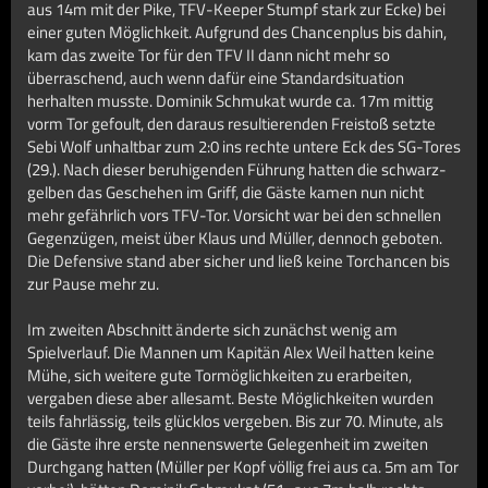
aus 14m mit der Pike, TFV-Keeper Stumpf stark zur Ecke) bei
einer guten Möglichkeit. Aufgrund des Chancenplus bis dahin,
kam das zweite Tor für den TFV II dann nicht mehr so
überraschend, auch wenn dafür eine Standardsituation
herhalten musste. Dominik Schmukat wurde ca. 17m mittig
vorm Tor gefoult, den daraus resultierenden Freistoß setzte
Sebi Wolf unhaltbar zum 2:0 ins rechte untere Eck des SG-Tores
(29.). Nach dieser beruhigenden Führung hatten die schwarz-
gelben das Geschehen im Griff, die Gäste kamen nun nicht
mehr gefährlich vors TFV-Tor. Vorsicht war bei den schnellen
Gegenzügen, meist über Klaus und Müller, dennoch geboten.
Die Defensive stand aber sicher und ließ keine Torchancen bis
zur Pause mehr zu.
Im zweiten Abschnitt änderte sich zunächst wenig am
Spielverlauf. Die Mannen um Kapitän Alex Weil hatten keine
Mühe, sich weitere gute Tormöglichkeiten zu erarbeiten,
vergaben diese aber allesamt. Beste Möglichkeiten wurden
teils fahrlässig, teils glücklos vergeben. Bis zur 70. Minute, als
die Gäste ihre erste nennenswerte Gelegenheit im zweiten
Durchgang hatten (Müller per Kopf völlig frei aus ca. 5m am Tor