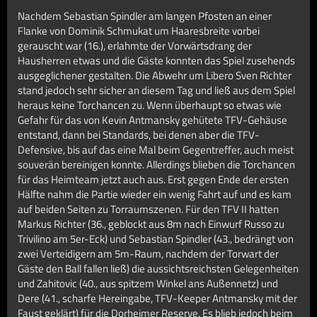
Nachdem Sebastian Spindler am langen Pfosten an einer
Flanke von Dominik Schmukat um Haaresbreite vorbei
gerauscht war (16.), erlahmte der Vorwärtsdrang der
Hausherren etwas und die Gäste konnten das Spiel zusehends
ausgeglichener gestalten. Die Abwehr um Libero Sven Richter
stand jedoch sehr sicher an diesem Tag und ließ aus dem Spiel
heraus keine Torchancen zu. Wenn überhaupt so etwas wie
Gefahr für das von Kevin Antmansky gehütete TFV-Gehäuse
entstand, dann bei Standards, bei denen aber die TFV-
Defensive, bis auf das eine Mal beim Gegentreffer, auch meist
souverän bereinigen konnte. Allerdings blieben die Torchancen
für das Heimteam jetzt auch aus. Erst gegen Ende der ersten
Hälfte nahm die Partie wieder ein wenig Fahrt auf und es kam
auf beiden Seiten zu Torraumszenen. Für den TFV II hatten
Markus Richter (36., geblockt aus 8m nach Einwurf Russo zu
Trivilino am 5er-Eck) und Sebastian Spindler (43., bedrängt von
zwei Verteidigern am 5m-Raum, nachdem der Torwart der
Gäste den Ball fallen ließ) die aussichtsreichsten Gelegenheiten
und Zahitovic (40., aus spitzem Winkel ans Außennetz) und
Dere (41., scharfe Hereingabe, TFV-Keeper Antmansky mit der
Faust geklärt) für die Dorheimer Reserve. Es blieb jedoch beim