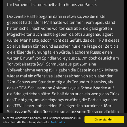
für Dorheim II schmeichelhaften Remis zur Pause.
Die zweite Hälfte begann dann in etwa so, wie die erste
geendet hatte. Der TFV II hatte weiter mehr vom Spiel, stand
hinten sicher, nach vorne wollten sich aber die ganz großen
Möglichkeiten auch nicht ergeben, da oft zu ungenau agiert
wurde. Man hatte jedoch nicht das Gefühl, das der TFV II dieses
Spiel verlieren könnte und es schien nur eine Frage der Zeit, bis
die erlösende Führung fallen würde. Nachdem Russo einen
weiten Einwurf von Spindler volley aus ca. 7m doch deutlich am
Tor vorbeisetzte (49.), Schmukat aus gut 25m eine
Volleyabnahme verzog (51.), gaben die Gäste in der 57. Minute
wieder mal ein offensives Lebenszeichen von sich, aber der
22m-Schuss von Stunde mittig aufs Tor und zu harmlos, als
das er TFV-Schlussmann Antmansky die Schweißperlen auf
die Stirn getrieben hätte. So half dann auch ein wenig das Glück
des Tüchtigen, um wie eingangs erwähnt, die Partie zugunsten
des TFV II vorzuentscheiden. Ein eigentlich harmloser 18m-
Schuss von Santino Russo, sprang kurz vorm Tor so unglücklich
auf, dass er über den bereits am Boden liegenden Gästekeeper
Auch wir verwenden Cookies - das ist nichts Schlimmes! Sie
Einverstanden!
erleichtern die Benutzung der Seite.
Mehr Infos...
hinweg, zum mehr als verdienten 2:1 für den TFV II direkt