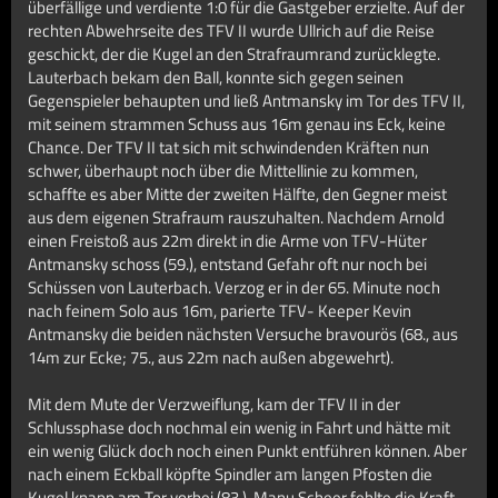
überfällige und verdiente 1:0 für die Gastgeber erzielte. Auf der
rechten Abwehrseite des TFV II wurde Ullrich auf die Reise
geschickt, der die Kugel an den Strafraumrand zurücklegte.
Lauterbach bekam den Ball, konnte sich gegen seinen
Gegenspieler behaupten und ließ Antmansky im Tor des TFV II,
mit seinem strammen Schuss aus 16m genau ins Eck, keine
Chance. Der TFV II tat sich mit schwindenden Kräften nun
schwer, überhaupt noch über die Mittellinie zu kommen,
schaffte es aber Mitte der zweiten Hälfte, den Gegner meist
aus dem eigenen Strafraum rauszuhalten. Nachdem Arnold
einen Freistoß aus 22m direkt in die Arme von TFV-Hüter
Antmansky schoss (59.), entstand Gefahr oft nur noch bei
Schüssen von Lauterbach. Verzog er in der 65. Minute noch
nach feinem Solo aus 16m, parierte TFV- Keeper Kevin
Antmansky die beiden nächsten Versuche bravourös (68., aus
14m zur Ecke; 75., aus 22m nach außen abgewehrt).
Mit dem Mute der Verzweiflung, kam der TFV II in der
Schlussphase doch nochmal ein wenig in Fahrt und hätte mit
ein wenig Glück doch noch einen Punkt entführen können. Aber
nach einem Eckball köpfte Spindler am langen Pfosten die
Kugel knapp am Tor vorbei (83.), Manu Scheer fehlte die Kraft