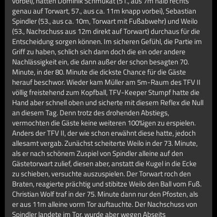
vorbei), hätten Dominik Schmukat (51., aus 7m halb rechts
genau auf Torwart, 57., aus ca. 11m knapp vorbei), Sebastian
Spindler (53., aus ca. 10m, Torwart mit Fußabwehr) und Weilo
(53., Nachschuss aus 12m direkt auf Torwart) durchaus für die
Entscheidung sorgen können. Im sicheren Gefühl, die Partie im
Griff zu haben, schlich sich dann doch die ein oder andere
Nachlässigkeit ein, die dann außer der schon besagten 70.
Minute, in der 80. Minute die dickste Chance für die Gäste
herauf beschwor. Wieder kam Müller am 5m-Raum des TFV II
völlig freistehend zum Kopfball, TFV-Keeper Stumpf hatte die
Hand aber schnell oben und sicherte mit diesem Reflex die Null
an diesem Tag. Denn trotz des drohenden Abstiegs,
vermochten die Gäste keine weiteren 100%igen zu erspielen.
Anders der TFV II, der wie schon erwähnt diese hatte, jedoch
allesamt vergab. Zunächst scheiterte Weilo in der 73. Minute,
als er nach schönem Zuspiel von Spindler alleine auf den
Gästetorwart zulief, diesen aber, anstatt die Kugel in die Ecke
zu schieben, versuchte auszuspielen. Der Torwart roch den
Braten, reagierte prächtig und stibitze Weilo den Ball vom Fuß.
Christian Wolf traf in der 75. Minute dann nur den Pfosten, als
er aus 11m alleine vorm Tor auftauchte. Der Nachschuss von
Spindler landete im Tor, wurde aber wegen Abseits