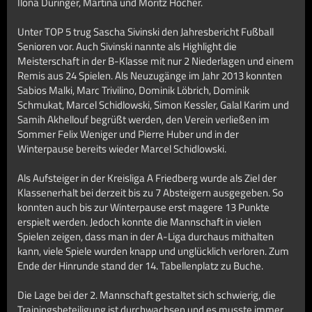
Ilona Düringer, Martina und Moritz Höcher.
Unter TOP 5 trug Sascha Sivinski den Jahresbericht Fußball
Senioren vor. Auch Sivinski nannte als Highlight die
Meisterschaft in der B-Klasse mit nur 2 Niederlagen und einem
Remis aus 24 Spielen. Als Neuzugänge im Jahr 2013 konnten
Sabios Malki, Marc Trivilino, Dominik Löbrich, Dominik
Schmukat, Marcel Schidlowski, Simon Kessler, Galal Karim und
Samih Akhellouf begrüßt werden, den Verein verließen im
Sommer Felix Weniger und Pierre Huber und in der
Winterpause bereits wieder Marcel Schidlowski.
Als Aufsteiger in der Kreisliga A Friedberg wurde als Ziel der
Klassenerhalt bei derzeit bis zu 7 Absteigern ausgegeben. So
konnten auch bis zur Winterpause erst magere 13 Punkte
erspielt werden. Jedoch konnte die Mannschaft in vielen
Spielen zeigen, dass man in der A-Liga durchaus mithalten
kann, viele Spiele wurden knapp und unglücklich verloren. Zum
Ende der Hinrunde stand der 14. Tabellenplatz zu Buche.
Die Lage bei der 2. Mannschaft gestaltet sich schwierig, die
Trainingsbeteiligung ist durchwachsen und es musste immer