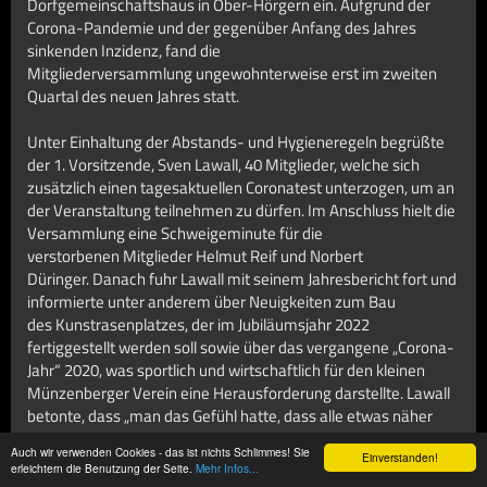
Dorfgemeinschaftshaus in Ober-Hörgern ein. Aufgrund der
Corona-Pandemie und der gegenüber Anfang des Jahres
sinkenden Inzidenz, fand die
Mitgliederversammlung ungewohnterweise erst im zweiten
Quartal des neuen Jahres statt.
Unter Einhaltung der Abstands- und Hygieneregeln begrüßte
der 1. Vorsitzende, Sven Lawall, 40 Mitglieder, welche sich
zusätzlich einen tagesaktuellen Coronatest unterzogen, um an
der Veranstaltung teilnehmen zu dürfen. Im Anschluss hielt die
Versammlung eine Schweigeminute für die
verstorbenen Mitglieder Helmut Reif und Norbert
Düringer. Danach fuhr Lawall mit seinem Jahresbericht fort und
informierte unter anderem über Neuigkeiten zum Bau
des Kunstrasenplatzes, der im Jubiläumsjahr 2022
fertiggestellt werden soll sowie über das vergangene „Corona-
Jahr“ 2020, was sportlich und wirtschaftlich für den kleinen
Münzenberger Verein eine Herausforderung darstellte. Lawall
betonte, dass „man das Gefühl hatte, dass alle etwas näher
zusammengerückt sind und mit Demut das genießen, was
Auch wir verwenden Cookies - das ist nichts Schlimmes! Sie
Einverstanden!
lange Zeit nicht möglich war. Unter anderem die beiden
erleichtern die Benutzung der Seite.
Mehr Infos...
Spendenaktionen zum ausgefallenen Traditionsevent